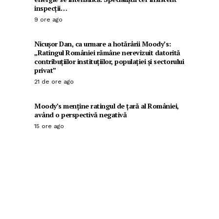
inspecții…
9 ore ago
Nicușor Dan, ca urmare a hotărârii Moody’s:
„Ratingul României rămâne nerevizuit datorită
contribuțiilor instituțiilor, populației și sectorului
privat”
21 de ore ago
Moody’s menține ratingul de țară al României,
având o perspectivă negativă
15 ore ago