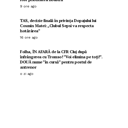
9 ore ago
TAS, decizie finală în privința Dopajului lui
Cosmin Matei: „Clubul Sepsi va respecta
hotărârea”
16 ore ago
Folha, ÎN AFARĂ de la CFR Cluj după
înfrângerea cu Tromso! ”Voi elimina pe toți!”.
DOUĂ nume ”în cursă” pentru postul de
antrenor
o zi ago