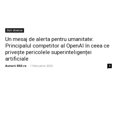
Stiri diverse
Un mesaj de alerta pentru umanitate:
Principalul competitor al OpenAI în ceea ce
privește pericolele superinteligenței
artificiale
Autorii ERD.ro
-
1 februarie 2026
0