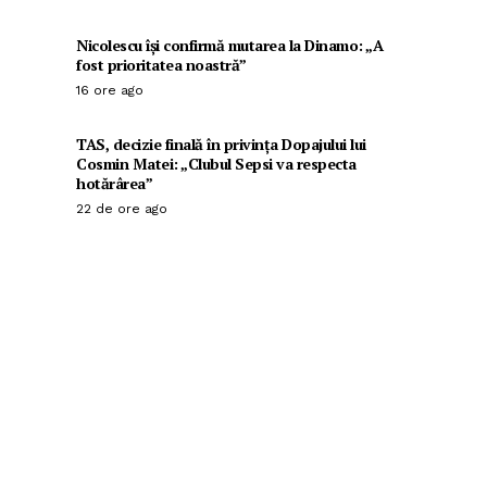
Nicolescu își confirmă mutarea la Dinamo: „A
fost prioritatea noastră”
16 ore ago
TAS, decizie finală în privința Dopajului lui
Cosmin Matei: „Clubul Sepsi va respecta
hotărârea”
22 de ore ago