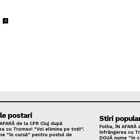
0
le postari
Stiri popula
 AFARĂ de la CFR Cluj după
Folha, ÎN AFARĂ 
ea cu Tromso! ”Voi elimina pe toți!”.
înfrângerea cu Tr
e ”în cursă” pentru postul de
DOUĂ nume ”în c