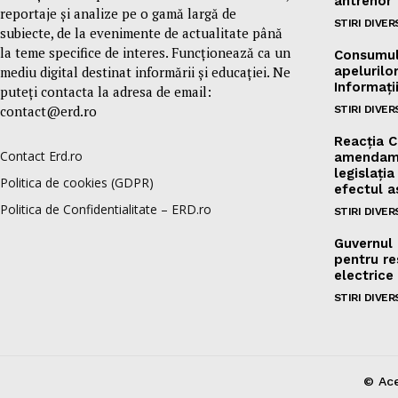
antrenor
reportaje și analize pe o gamă largă de
STIRI DIVER
subiecte, de la evenimente de actualitate până
la teme specifice de interes. Funcționează ca un
Consumul 
mediu digital destinat informării și educației. Ne
apelurilor
Informați
puteți contacta la adresa de email:
contact@erd.ro
STIRI DIVER
Reacția C
Contact Erd.ro
amendame
legislați
Politica de cookies (GDPR)
efectul 
Politica de Confidentialitate – ERD.ro
STIRI DIVER
Guvernul 
pentru res
electrice
STIRI DIVER
© Ace