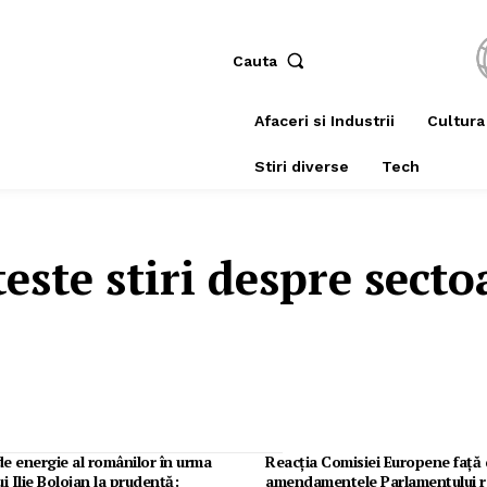
Cauta
Afaceri si Industrii
Cultura
Stiri diverse
Tech
teste stiri despre
secto
e energie al românilor în urma
Reacția Comisiei Europene față
ui Ilie Bolojan la prudență:
amendamentele Parlamentului r