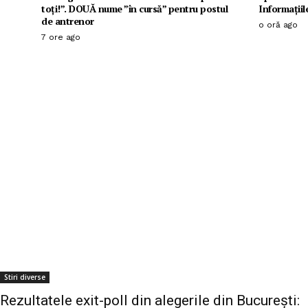
toți!”. DOUĂ nume ”în cursă” pentru postul
Informațiil
de antrenor
o oră ago
7 ore ago
Stiri diverse
Rezultatele exit-poll din alegerile din București: