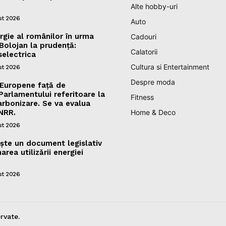
Alte hobby-uri
st 2026
Auto
gie al românilor în urma
Cadouri
e Bolojan la prudență:
Calatorii
selectrica
Cultura si Entertainment
st 2026
Despre moda
 Europene față de
rlamentului referitoare la
Fitness
arbonizare. Se va evalua
NRR.
Home & Deco
st 2026
ște un document legislativ
area utilizării energiei
st 2026
rvate.