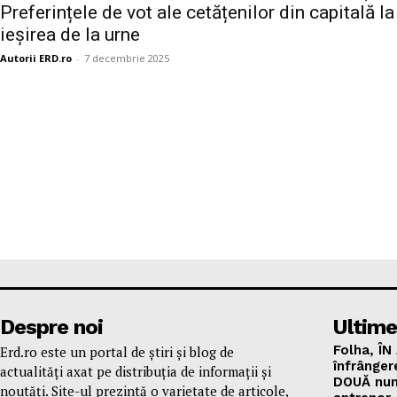
Preferințele de vot ale cetățenilor din capitală la
ieșirea de la urne
Autorii ERD.ro
-
7 decembrie 2025
Despre noi
Ultime
Folha, ÎN
Erd.ro este un portal de știri și blog de
înfrânger
actualități axat pe distribuția de informații și
DOUĂ num
noutăți. Site-ul prezintă o varietate de articole,