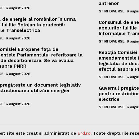
antrenor
SE
6 august 2026
STIRI DIVERSE
6 augu
de energie al românilor în urma
Consumul de ener
 lui Ilie Bolojan la prudență:
apelurilor lui Ili
ile Transelectrica
Informațiile Tran
SE
6 august 2026
STIRI DIVERSE
6 augu
omisiei Europene față de
Reacția Comisiei
ntele Parlamentului referitoare la
amendamentele Pa
a de decarbonizare. Se va evalua
legislația de dec
asupra PNRR.
efectul asupra P
SE
6 august 2026
STIRI DIVERSE
6 augu
pregătește un document legislativ
Guvernul pregăte
tricționarea utilizării energiei
pentru restricțion
electrice
SE
6 august 2026
STIRI DIVERSE
6 augu
st site este creat si administrat de
Erd.ro
. Toate drepturile reze