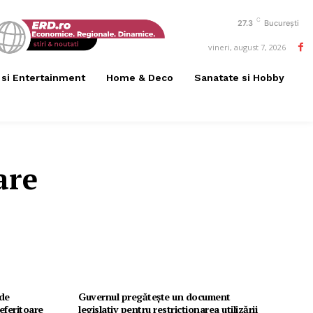
C
27.3
București
vineri, august 7, 2026
 si Entertainment
Home & Deco
Sanatate si Hobby
are
 de
Guvernul pregătește un document
eferitoare
legislativ pentru restricționarea utilizării