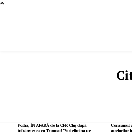
Ci
Folha, ÎN AFARĂ de la CFR Cluj după
Consumul d
înfrângerea cu Tromso! ”Voi elimina pe
apelurilor l