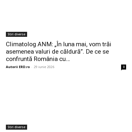
Stiri diverse
Climatolog ANM: „În luna mai, vom trăi
asemenea valuri de căldură”. De ce se
confruntă România cu…
Autorii ERD.ro
-
29 iunie 2026
0
Stiri diverse