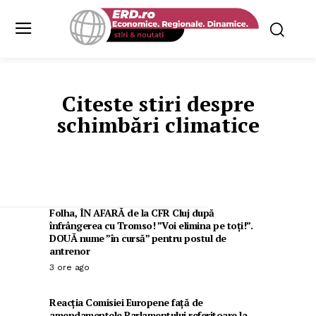
Citeste stiri despre
schimbări climatice
Folha, ÎN AFARĂ de la CFR Cluj după
înfrângerea cu Tromso! ”Voi elimina pe toți!”.
DOUĂ nume ”în cursă” pentru postul de
antrenor
3 ore ago
Reacția Comisiei Europene față de
amendamentele Parlamentului referitoare la