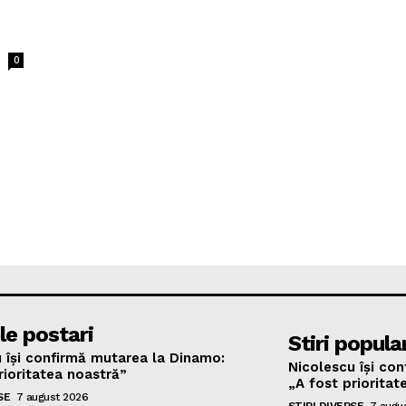
0
le postari
Stiri popula
 își confirmă mutarea la Dinamo:
Nicolescu își co
rioritatea noastră”
„A fost prioritat
SE
7 august 2026