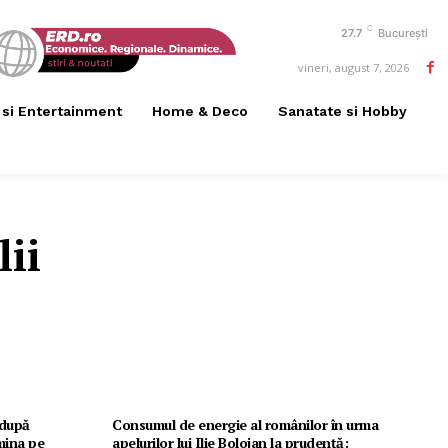
C
27.7
București
vineri, august 7, 2026
 si Entertainment
Home & Deco
Sanatate si Hobby
lii
 după
Consumul de energie al românilor în urma
mina pe
apelurilor lui Ilie Bolojan la prudență: