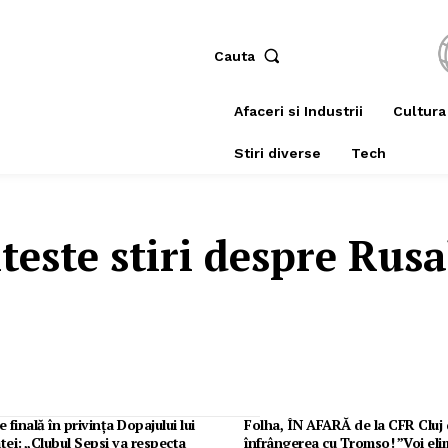
Cauta
Afaceri si Industrii
Cultura
Stiri diverse
Tech
teste stiri despre
Rusa
 finală în privința Dopajului lui
Folha, ÎN AFARĂ de la CFR Cluj
ei: „Clubul Sepsi va respecta
înfrângerea cu Tromso! ”Voi eli