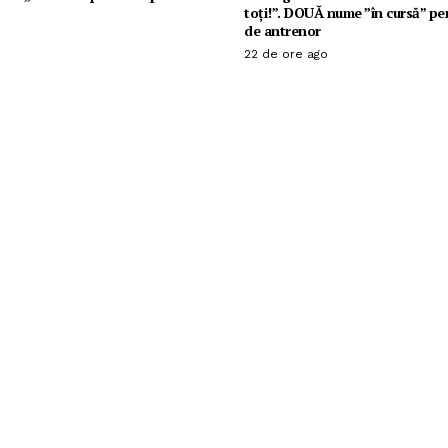
toți!”. DOUĂ nume ”în cursă” pe
de antrenor
22 de ore ago