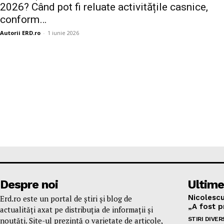
2026? Când pot fi reluate activitățile casnice,
conform…
Autorii ERD.ro
-
1 iunie 2026
Despre noi
Ultime
Nicolescu
Erd.ro este un portal de știri și blog de
„A fost p
actualități axat pe distribuția de informații și
noutăți. Site-ul prezintă o varietate de articole,
STIRI DIVER