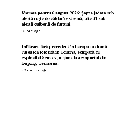
Vremea pentru 6 august 2026: Șapte județe sub
alertă roșie de căldură extremă, alte 31 sub
alertă galbenă de furtuni
16 ore ago
Infiltrare fără precedent în Europa: o dronă
rusească folosită în Ucraina, echipată cu
explozibil Semtex, a ajuns la aeroportul din
Leipzig, Germania.
22 de ore ago