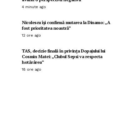
4 minute ago
Nicolescu își confirmă mutarea la Dinamo: „A
fost prioritatea noastră”
12 ore ago
TAS, decizie finală în privința Dopajului lui
Cosmin Matei: „Clubul Sepsi va respecta
hotărârea”
18 ore ago