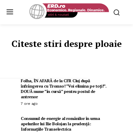
Citeste stiri despre
ploaie
Folha, ÎN AFARĂ de la CFR Cluj după
înfrângerea cu Tromso! ”Voi elimina pe toți!”.
DOUĂ nume ”în cursă” pentru postul de
antrenor
7 ore ago
Consumul de energie al românilor în urma
apelurilor lui Ilie Bolojan la prudență:
Informațiile Transelectrica