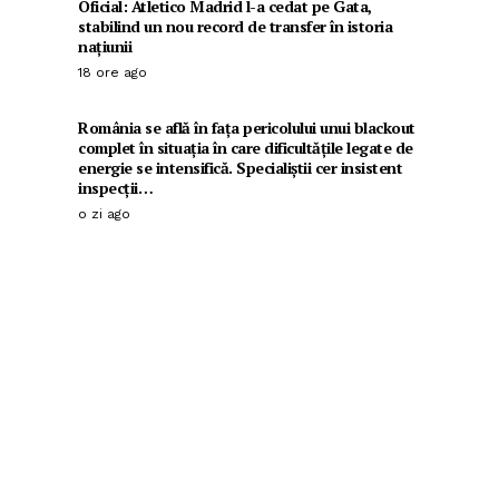
Oficial: Atletico Madrid l-a cedat pe Gata,
stabilind un nou record de transfer în istoria
națiunii
18 ore ago
România se află în fața pericolului unui blackout
complet în situația în care dificultățile legate de
energie se intensifică. Specialiștii cer insistent
inspecții…
o zi ago