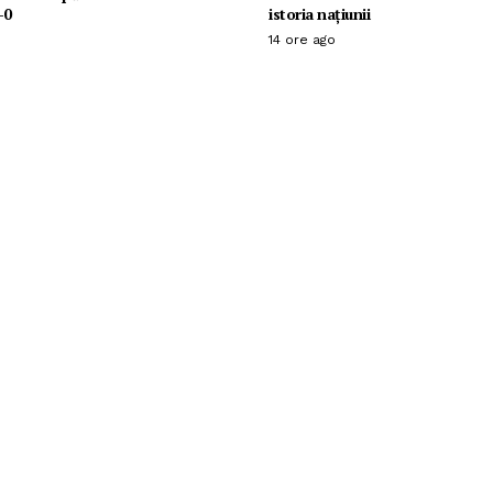
-0
istoria națiunii
14 ore ago
l