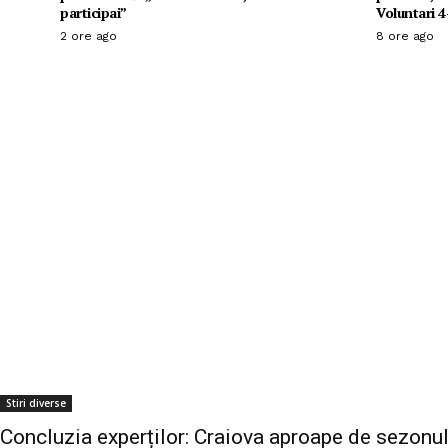
participai”
Voluntari 4
2 ore ago
8 ore ago
Stiri diverse
Concluzia experților: Craiova aproape de sezonu