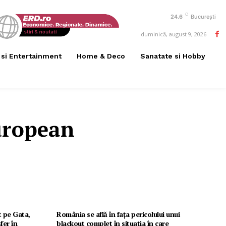
C
24.6
București
duminică, august 9, 2026
 si Entertainment
Home & Deco
Sanatate si Hobby
uropean
t pe Gata,
România se află în fața pericolului unui
fer în
blackout complet în situația în care