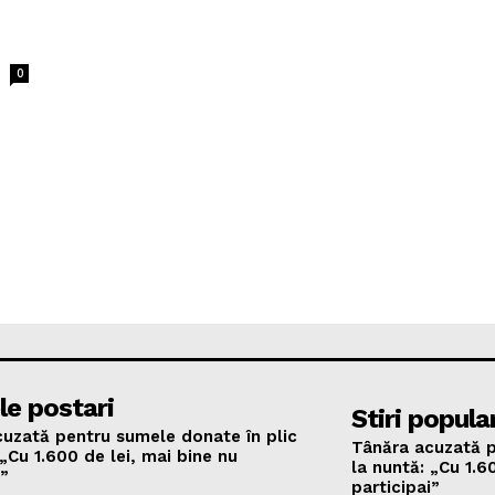
0
le postari
Stiri popula
uzată pentru sumele donate în plic
Tânăra acuzată p
 „Cu 1.600 de lei, mai bine nu
la nuntă: „Cu 1.6
i”
participai”