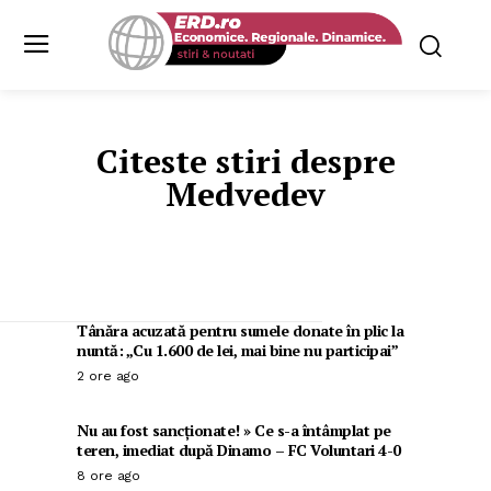
Citeste stiri despre
Medvedev
Tânăra acuzată pentru sumele donate în plic la
nuntă: „Cu 1.600 de lei, mai bine nu participai”
2 ore ago
Nu au fost sancționate! » Ce s-a întâmplat pe
teren, imediat după Dinamo – FC Voluntari 4-0
8 ore ago