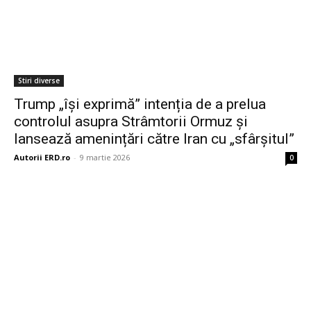
Stiri diverse
Trump „își exprimă” intenția de a prelua
controlul asupra Strâmtorii Ormuz și
lansează amenințări către Iran cu „sfârșitul”
Autorii ERD.ro
-
9 martie 2026
0