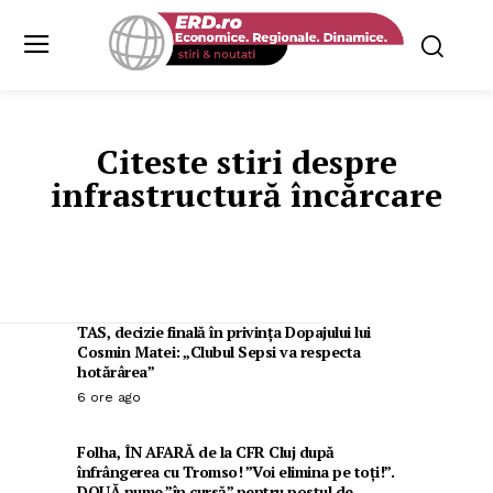
Citeste stiri despre
infrastructură încărcare
TAS, decizie finală în privința Dopajului lui
Cosmin Matei: „Clubul Sepsi va respecta
hotărârea”
6 ore ago
Folha, ÎN AFARĂ de la CFR Cluj după
înfrângerea cu Tromso! ”Voi elimina pe toți!”.
DOUĂ nume ”în cursă” pentru postul de