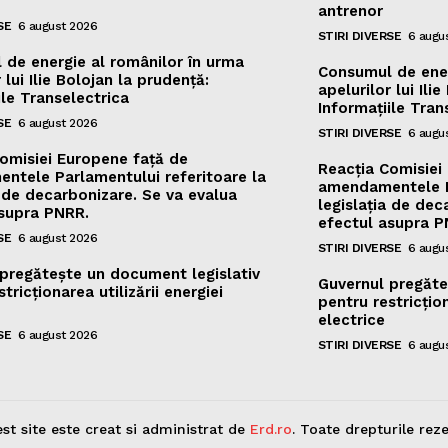
antrenor
SE
6 august 2026
STIRI DIVERSE
6 augu
de energie al românilor în urma
Consumul de ener
 lui Ilie Bolojan la prudență:
apelurilor lui Ili
ile Transelectrica
Informațiile Tran
SE
6 august 2026
STIRI DIVERSE
6 augu
omisiei Europene față de
Reacția Comisiei
ntele Parlamentului referitoare la
amendamentele Pa
a de decarbonizare. Se va evalua
legislația de dec
asupra PNRR.
efectul asupra P
SE
6 august 2026
STIRI DIVERSE
6 augu
pregătește un document legislativ
Guvernul pregăte
tricționarea utilizării energiei
pentru restricțion
electrice
SE
6 august 2026
STIRI DIVERSE
6 augu
st site este creat si administrat de
Erd.ro
. Toate drepturile reze