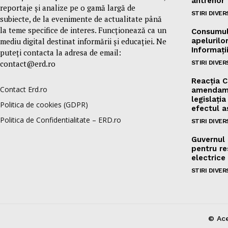
antrenor
reportaje și analize pe o gamă largă de
STIRI DIVER
subiecte, de la evenimente de actualitate până
la teme specifice de interes. Funcționează ca un
Consumul 
mediu digital destinat informării și educației. Ne
apelurilor
Informați
puteți contacta la adresa de email:
contact@erd.ro
STIRI DIVER
Reacția C
Contact Erd.ro
amendame
legislați
Politica de cookies (GDPR)
efectul 
Politica de Confidentialitate – ERD.ro
STIRI DIVER
Guvernul 
pentru res
electrice
STIRI DIVER
© Ace