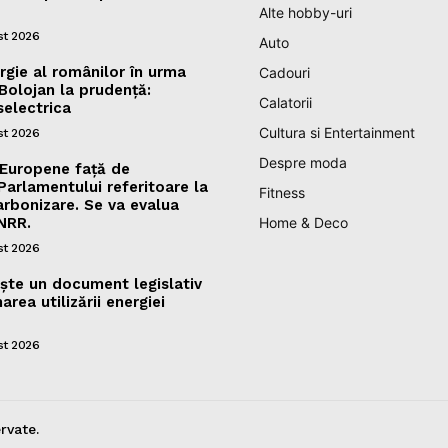
Alte hobby-uri
st 2026
Auto
gie al românilor în urma
Cadouri
e Bolojan la prudență:
Calatorii
selectrica
Cultura si Entertainment
st 2026
Despre moda
 Europene față de
rlamentului referitoare la
Fitness
arbonizare. Se va evalua
NRR.
Home & Deco
st 2026
ște un document legislativ
area utilizării energiei
st 2026
rvate.