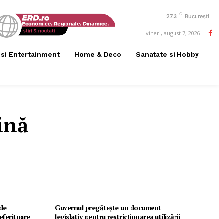
C
27.3
București
vineri, august 7, 2026
 si Entertainment
Home & Deco
Sanatate si Hobby
ină
 de
Guvernul pregătește un document
eferitoare
legislativ pentru restricționarea utilizării