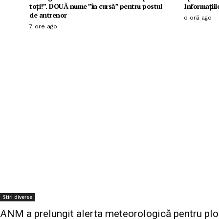
toți!”. DOUĂ nume ”în cursă” pentru postul
Informațiil
de antrenor
o oră ago
7 ore ago
Stiri diverse
ANM a prelungit alerta meteorologică pentru plo