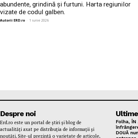
abundente, grindină și furtuni. Harta regiunilor
vizate de codul galben.
Autorii ERD.ro
-
1 iunie 2026
Despre noi
Ultime
Folha, ÎN
Erd.ro este un portal de știri și blog de
înfrânger
actualități axat pe distribuția de informații și
DOUĂ num
noutăți. Site-ul prezintă o varietate de articole,