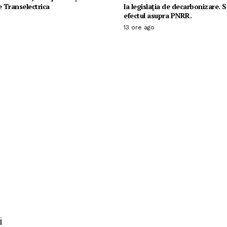
e Transelectrica
la legislația de decarbonizare. 
efectul asupra PNRR.
13 ore ago
i