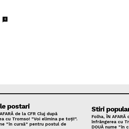
0
le postari
Stiri popula
 AFARĂ de la CFR Cluj după
Folha, ÎN AFARĂ 
ea cu Tromso! ”Voi elimina pe toți!”.
înfrângerea cu Tr
e ”în cursă” pentru postul de
DOUĂ nume ”în c