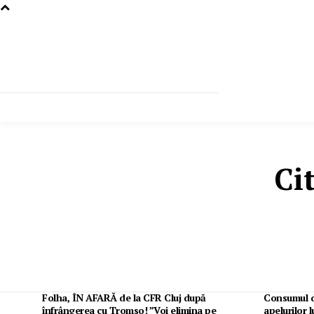
Ci
Folha, ÎN AFARĂ de la CFR Cluj după
Consumul d
înfrângerea cu Tromso! ”Voi elimina pe
apelurilor l