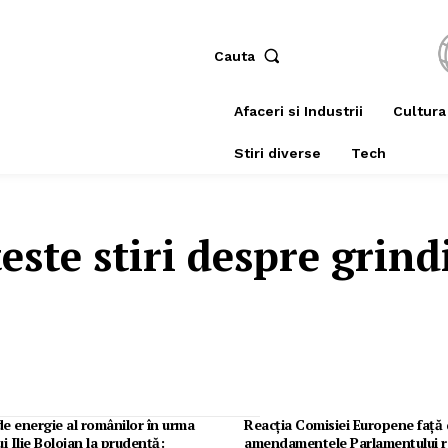
Cauta
Afaceri si Industrii
Cultura
Stiri diverse
Tech
teste stiri despre
grind
e energie al românilor în urma
Reacția Comisiei Europene față
ui Ilie Bolojan la prudență:
amendamentele Parlamentului r