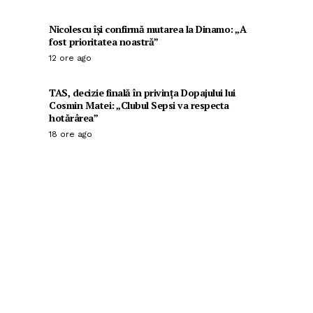
Nicolescu își confirmă mutarea la Dinamo: „A
fost prioritatea noastră”
12 ore ago
TAS, decizie finală în privința Dopajului lui
Cosmin Matei: „Clubul Sepsi va respecta
hotărârea”
18 ore ago