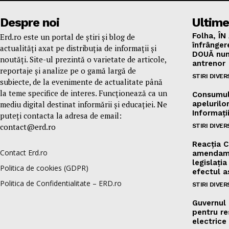
Despre noi
Ultime
Folha, ÎN
Erd.ro este un portal de știri și blog de
înfrânger
actualități axat pe distribuția de informații și
DOUĂ num
noutăți. Site-ul prezintă o varietate de articole,
antrenor
reportaje și analize pe o gamă largă de
STIRI DIVER
subiecte, de la evenimente de actualitate până
la teme specifice de interes. Funcționează ca un
Consumul 
mediu digital destinat informării și educației. Ne
apelurilor
Informați
puteți contacta la adresa de email:
contact@erd.ro
STIRI DIVER
Reacția C
Contact Erd.ro
amendame
legislați
Politica de cookies (GDPR)
efectul 
Politica de Confidentialitate – ERD.ro
STIRI DIVER
Guvernul 
pentru res
electrice