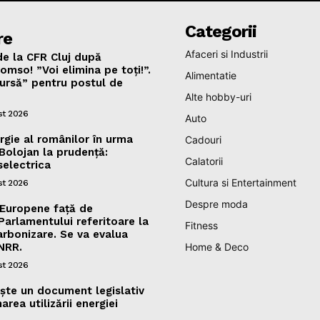
Categorii
re
Afaceri si Industrii
de la CFR Cluj după
omso! ”Voi elimina pe toți!”.
Alimentatie
ursă” pentru postul de
Alte hobby-uri
st 2026
Auto
gie al românilor în urma
Cadouri
e Bolojan la prudență:
Calatorii
selectrica
Cultura si Entertainment
st 2026
Despre moda
 Europene față de
rlamentului referitoare la
Fitness
arbonizare. Se va evalua
NRR.
Home & Deco
st 2026
ște un document legislativ
area utilizării energiei