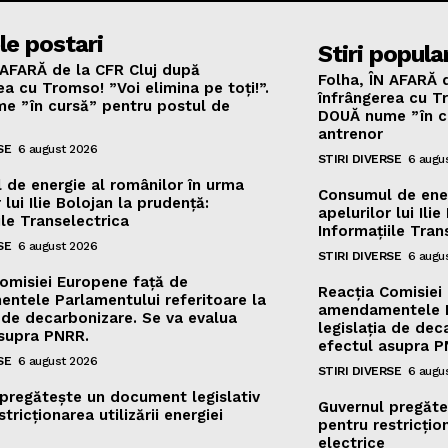
le postari
Stiri popula
 AFARĂ de la CFR Cluj după
Folha, ÎN AFARĂ 
ea cu Tromso! ”Voi elimina pe toți!”.
înfrângerea cu Tr
e ”în cursă” pentru postul de
DOUĂ nume ”în c
antrenor
SE
6 august 2026
STIRI DIVERSE
6 augu
de energie al românilor în urma
Consumul de ener
 lui Ilie Bolojan la prudență:
apelurilor lui Ili
ile Transelectrica
Informațiile Tran
SE
6 august 2026
STIRI DIVERSE
6 augu
omisiei Europene față de
Reacția Comisiei
ntele Parlamentului referitoare la
amendamentele Pa
a de decarbonizare. Se va evalua
legislația de dec
asupra PNRR.
efectul asupra P
SE
6 august 2026
STIRI DIVERSE
6 augu
pregătește un document legislativ
Guvernul pregăte
tricționarea utilizării energiei
pentru restricțion
electrice