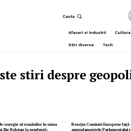
Cauta
Afaceri si Industrii
Cultura
Stiri diverse
Tech
ste stiri despre
geopol
e energie al românilor în urma
Reacția Comisiei Europene față
ui Ilie Bolojan la prudență:
amendamentele Parlamentului r