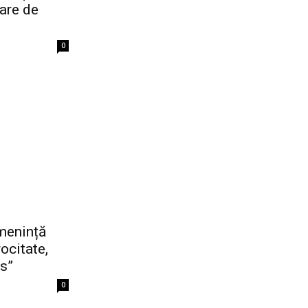
are de
0
amenință
rocitate,
is”
0