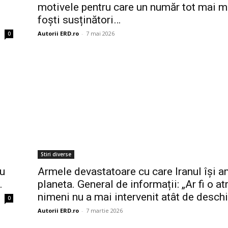
motivele pentru care un număr tot mai m
foști susținători…
Autorii ERD.ro
-
7 mai 2026
0
Stiri diverse
ru
Armele devastatoare cu care Iranul își 
…
planeta. General de informații: „Ar fi o at
nimeni nu a mai intervenit atât de desch
0
Autorii ERD.ro
-
7 martie 2026