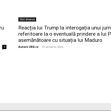
Stiri diverse
ru
Reacția lui Trump la interogația unui jurn
referitoare la o eventuală prindere a lui P
asemănătoare cu situația lui Maduro
Autorii ERD.ro
-
10 ianuarie 2026
0