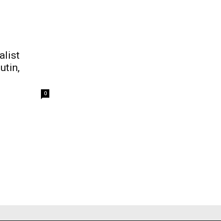
alist
utin,
0