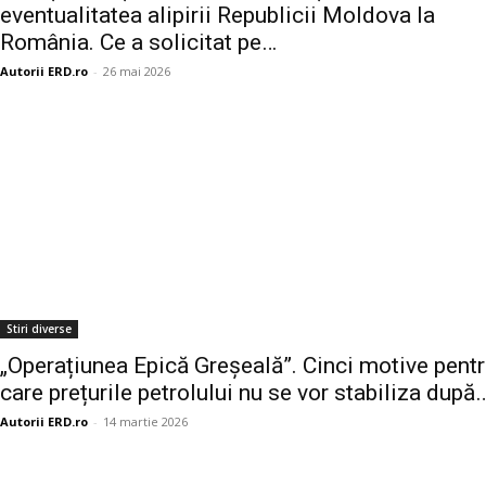
eventualitatea alipirii Republicii Moldova la
România. Ce a solicitat pe…
Autorii ERD.ro
-
26 mai 2026
Stiri diverse
„Operațiunea Epică Greșeală”. Cinci motive pent
care prețurile petrolului nu se vor stabiliza după
Autorii ERD.ro
-
14 martie 2026