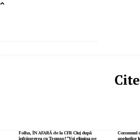
Cite
Folha, ÎN AFARĂ de la CFR Cluj după
Consumul d
înfrângerea cu Tromso! ”Voi elimina pe
apelurilor l