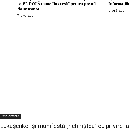
toți!”. DOUĂ nume ”în cursă” pentru postul
Informațiil
de antrenor
o oră ago
7 ore ago
Stiri diverse
Lukașenko își manifestă „neliniștea” cu privire la