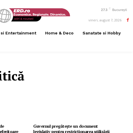
C
27.3
București
vineri, august 7, 2026
 si Entertainment
Home & Deco
Sanatate si Hobby
itică
 de
Guvernul pregătește un document
eferitoare
legislativ pentru restricționarea utilizării