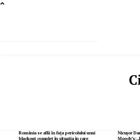
C
România se află în fața pericolului unui
Nicușor Dan
blackout complet în situația în care
Moody’s: „