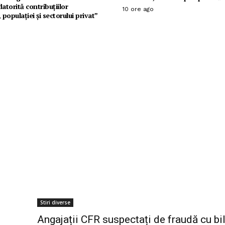
datorită contribuțiilor
10 ore ago
r, populației și sectorului privat”
Stiri diverse
Angajații CFR suspectați de fraudă cu bi