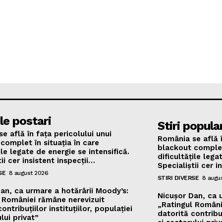
le postari
Stiri popula
e află în fața pericolului unui
România se află î
complet în situația în care
blackout complet 
ile legate de energie se intensifică.
dificultățile lega
ii cer insistent inspecții…
Specialiștii cer i
SE
8 august 2026
STIRI DIVERSE
8 augu
an, ca urmare a hotărârii Moody’s:
Nicușor Dan, ca 
 României rămâne nerevizuit
„Ratingul Români
ontribuțiilor instituțiilor, populației
datorită contribuț
lui privat”