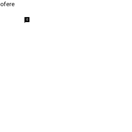
 ofere
0