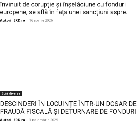
învinuit de corupție și înșelăciune cu fonduri
europene, se află în fața unei sancțiuni aspre.
Autorii ERD.ro
-
16 aprilie 2026
Stiri diverse
DESCINDERI ÎN LOCUINȚE ÎNTR-UN DOSAR DE
FRAUDĂ FISCALĂ ȘI DETURNARE DE FONDURI
Autorii ERD.ro
-
3 noiembrie 2025