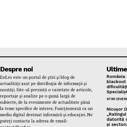
Despre noi
Ultime
România s
Erd.ro este un portal de știri și blog de
blackout 
actualități axat pe distribuția de informații și
dificultăț
noutăți. Site-ul prezintă o varietate de articole,
Specialișt
reportaje și analize pe o gamă largă de
STIRI DIVER
subiecte, de la evenimente de actualitate până
la teme specifice de interes. Funcționează ca un
Nicușor D
mediu digital destinat informării și educației. Ne
„Ratingul
datorită c
puteți contacta la adresa de email:
și sectoru