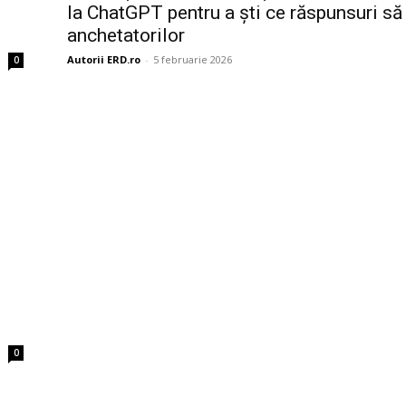
la ChatGPT pentru a ști ce răspunsuri să
anchetatorilor
Autorii ERD.ro
-
5 februarie 2026
0
0