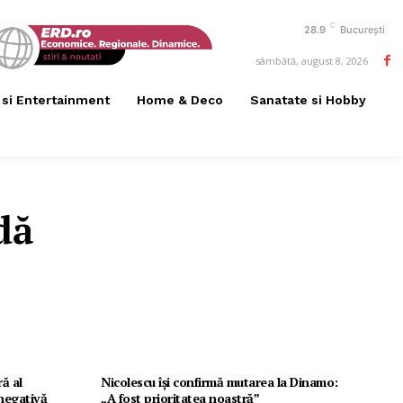
C
28.9
București
sâmbătă, august 8, 2026
 si Entertainment
Home & Deco
Sanatate si Hobby
dă
ă al
Nicolescu își confirmă mutarea la Dinamo:
negativă
„A fost prioritatea noastră”