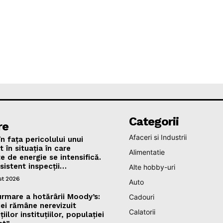
Categorii
re
Afaceri si Industrii
n fața pericolului unui
în situația în care
Alimentatie
te de energie se intensifică.
nsistent inspecții…
Alte hobby-uri
st 2026
Auto
urmare a hotărârii Moody’s:
Cadouri
ei rămâne nerevizuit
Calatorii
iilor instituțiilor, populației