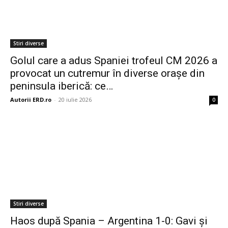
Stiri diverse
Golul care a adus Spaniei trofeul CM 2026 a
provocat un cutremur în diverse orașe din
peninsula iberică: ce…
Autorii ERD.ro
-
20 iulie 2026
0
Stiri diverse
Haos după Spania – Argentina 1-0: Gavi și