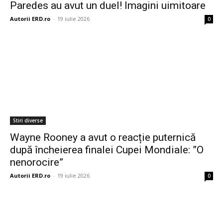
Paredes au avut un duel! Imagini uimitoare
Autorii ERD.ro
-
19 iulie 2026
0
Stiri diverse
Wayne Rooney a avut o reacție puternică
după încheierea finalei Cupei Mondiale: ”O
nenorocire”
Autorii ERD.ro
-
19 iulie 2026
0