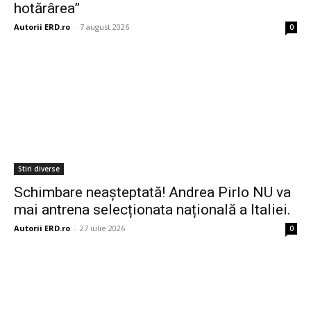
hotărârea”
Autorii ERD.ro
-
7 august 2026
0
Stiri diverse
Schimbare neașteptată! Andrea Pirlo NU va
mai antrena selecționata națională a Italiei.
Autorii ERD.ro
-
27 iulie 2026
0