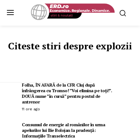
Citeste stiri despre
explozii
Folha, ÎN AFARĂ de la CFR Cluj după
înfrângerea cu Tromso! ”Voi elimina pe toți!”.
DOUĂ nume ”în cursă” pentru postul de
antrenor
11 ore ago
Consumul de energie al românilor în urma
apelurilor lui Ilie Bolojan la prudență:
Informațiile Transelectrica