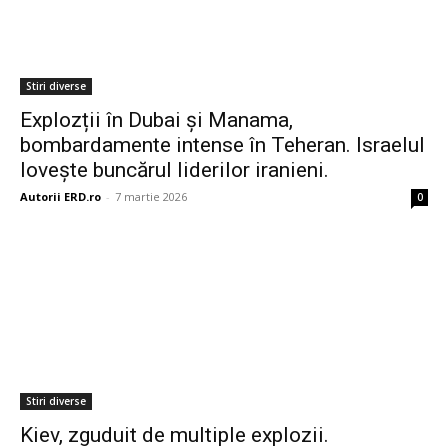
Stiri diverse
Explozții în Dubai și Manama,
bombardamente intense în Teheran. Israelul
lovește buncărul liderilor iranieni.
Autorii ERD.ro
-
7 martie 2026
0
Stiri diverse
Kiev, zguduit de multiple explozii.