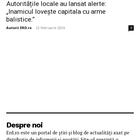
Autoritățile locale au lansat alerte:
„Inamicul lovește capitala cu arme
balistice.”
Autorii ERD.ro
-
22 februarie 2026
0
Despre noi
Erd.ro este un portal de știri și blog de actualități axat pe
distribuția de informații și noutăți. Site-ul prezintă o