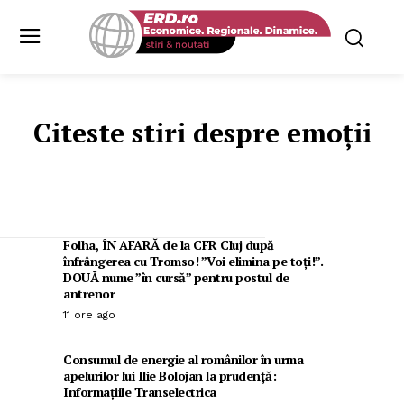
Citeste stiri despre
emoții
Folha, ÎN AFARĂ de la CFR Cluj după
înfrângerea cu Tromso! ”Voi elimina pe toți!”.
DOUĂ nume ”în cursă” pentru postul de
antrenor
11 ore ago
Consumul de energie al românilor în urma
apelurilor lui Ilie Bolojan la prudență:
Informațiile Transelectrica