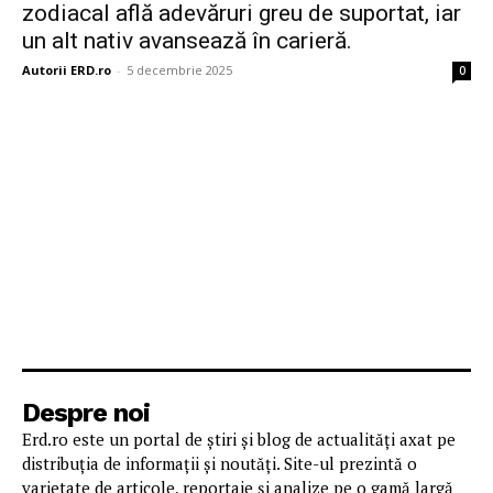
zodiacal află adevăruri greu de suportat, iar
un alt nativ avansează în carieră.
Autorii ERD.ro
-
5 decembrie 2025
0
Despre noi
Erd.ro este un portal de știri și blog de actualități axat pe
distribuția de informații și noutăți. Site-ul prezintă o
varietate de articole, reportaje și analize pe o gamă largă