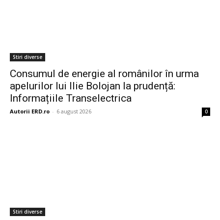
Stiri diverse
Consumul de energie al românilor în urma
apelurilor lui Ilie Bolojan la prudență:
Informațiile Transelectrica
Autorii ERD.ro
-
6 august 2026
0
Stiri diverse