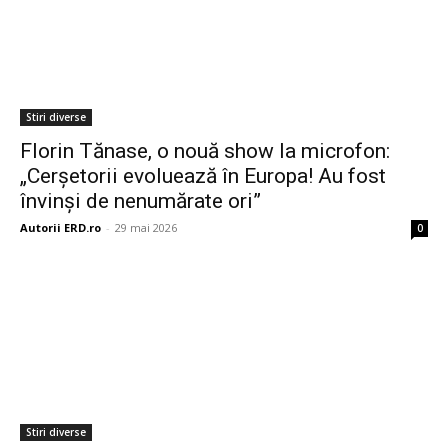
Stiri diverse
Florin Tănase, o nouă show la microfon:
„Cerșetorii evoluează în Europa! Au fost
învinși de nenumărate ori”
Autorii ERD.ro
-
29 mai 2026
0
Stiri diverse