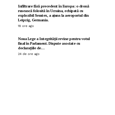
Infiltrare fără precedent în Europa: o dronă
rusească folosită în Ucraina, echipată cu
explozibil Semtex, a ajuns la aeroportul din
Leipzig, Germania.
18 ore ago
Noua Lege a Integrității revine pentru votul
final în Parlament. Dispute asociate cu
declarațiile de…
24 de ore ago