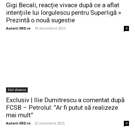
Gigi Becali, reacție vivace după ce a aflat
intențiile lui Iorgulescu pentru Superligă »
Prezintă o nouă sugestie
Autorii ERD.ro
-
18 decembrie 2025
0
Stiri diverse
Exclusiv | Ilie Dumitrescu a comentat după
FCSB – Petrolul: ”Ar fi putut să realizeze
mai mult”
Autorii ERD.ro
-
22 noiembrie 2025
0