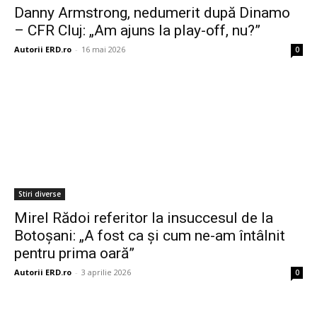
Danny Armstrong, nedumerit după Dinamo
– CFR Cluj: „Am ajuns la play-off, nu?”
Autorii ERD.ro
-
16 mai 2026
0
Stiri diverse
Mirel Rădoi referitor la insuccesul de la
Botoșani: „A fost ca și cum ne-am întâlnit
pentru prima oară”
Autorii ERD.ro
-
3 aprilie 2026
0