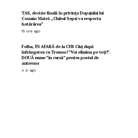
TAS, decizie finală în privința Dopajului lui
Cosmin Matei: „Clubul Sepsi va respecta
hotărârea”
15 ore ago
Folha, ÎN AFARĂ de la CFR Cluj după
înfrângerea cu Tromso! ”Voi elimina pe toți!”.
DOUĂ nume ”în cursă” pentru postul de
antrenor
o zi ago