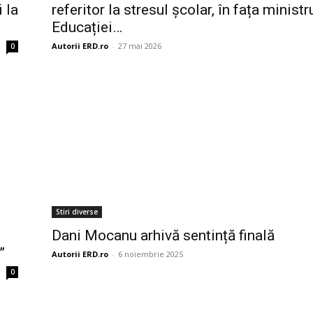
i la
referitor la stresul școlar, în fața ministr
Educației…
Autorii ERD.ro
-
27 mai 2026
0
Stiri diverse
Dani Mocanu arhivă sentință finală
”
Autorii ERD.ro
-
6 noiembrie 2025
0