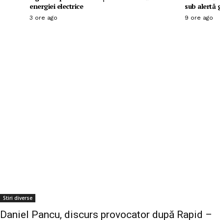
energiei electrice
sub alertă 
3 ore ago
9 ore ago
Stiri diverse
Daniel Pancu, discurs provocator după Rapid –