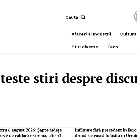
Cauta
Afaceri si Industrii
Cultura
Stiri diverse
Tech
teste stiri despre
disc
tru 6 august 2026: Șapte județe
Infiltrare fără precedent în Eur
roșie de căldură extremă, alte 31
dronă rusească folosită în Ucrai