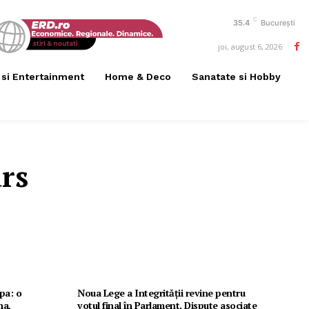
C
35.4
București
joi, august 6, 2026
 si Entertainment
Home & Deco
Sanatate si Hobby
urs
opa: o
Noua Lege a Integrității revine pentru
na,
votul final în Parlament. Dispute asociate