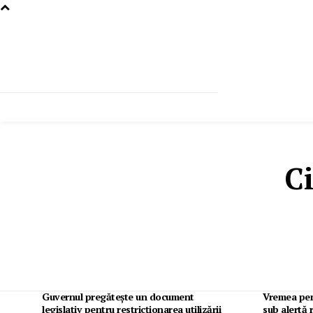
Ci
Guvernul pregătește un document
Vremea pen
legislativ pentru restricționarea utilizării
sub alertă 