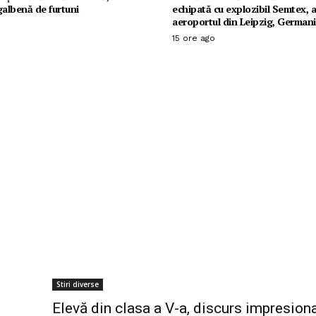
galbenă de furtuni
echipată cu explozibil Semtex, a
aeroportul din Leipzig, Germani
15 ore ago
Stiri diverse
Elevă din clasa a V-a, discurs impresion