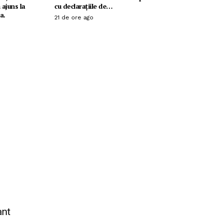
 ajuns la
cu declarațiile de…
a.
21 de ore ago
ant