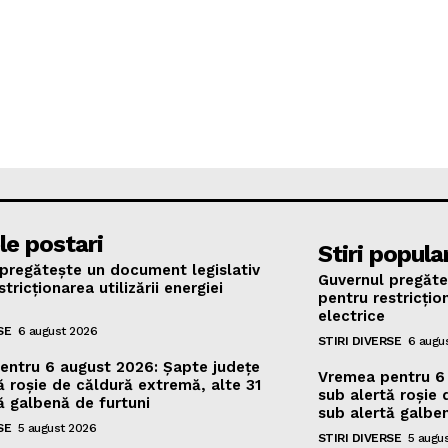
le postari
Stiri popula
pregătește un document legislativ
Guvernul pregăte
tricționarea utilizării energiei
pentru restricțion
electrice
SE
6 august 2026
STIRI DIVERSE
6 augu
entru 6 august 2026: Șapte județe
Vremea pentru 6 
ă roșie de căldură extremă, alte 31
sub alertă roșie 
ă galbenă de furtuni
sub alertă galben
SE
5 august 2026
STIRI DIVERSE
5 augu