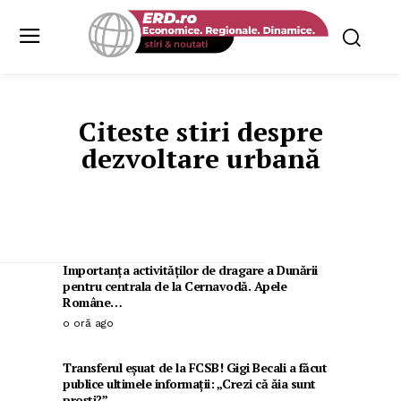
Citeste stiri despre
dezvoltare urbană
Importanța activităților de dragare a Dunării
pentru centrala de la Cernavodă. Apele
Române…
o oră ago
Transferul eșuat de la FCSB! Gigi Becali a făcut
publice ultimele informații: „Crezi că ăia sunt
proști?”