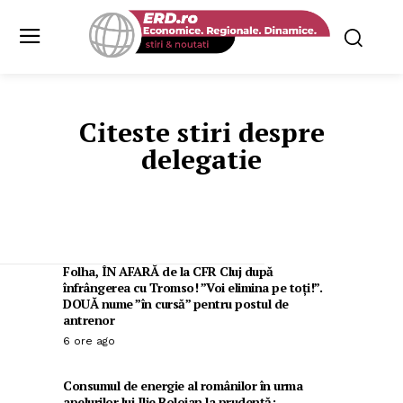
Citeste stiri despre
delegatie
Folha, ÎN AFARĂ de la CFR Cluj după
înfrângerea cu Tromso! ”Voi elimina pe toți!”.
DOUĂ nume ”în cursă” pentru postul de
antrenor
6 ore ago
Consumul de energie al românilor în urma
apelurilor lui Ilie Bolojan la prudență: