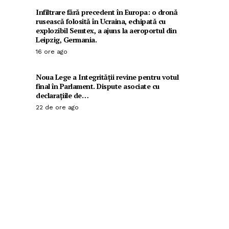
Infiltrare fără precedent în Europa: o dronă
rusească folosită în Ucraina, echipată cu
explozibil Semtex, a ajuns la aeroportul din
Leipzig, Germania.
16 ore ago
Noua Lege a Integrității revine pentru votul
final în Parlament. Dispute asociate cu
declarațiile de…
22 de ore ago