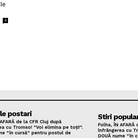
le
0
le postari
Stiri popula
 AFARĂ de la CFR Cluj după
Folha, ÎN AFARĂ 
ea cu Tromso! ”Voi elimina pe toți!”.
înfrângerea cu Tr
e ”în cursă” pentru postul de
DOUĂ nume ”în c