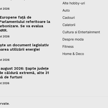
Alte hobby-uri
st 2026
Auto
 Europene față de
Cadouri
rlamentului referitoare la
Calatorii
arbonizare. Se va evalua
NRR.
Cultura si Entertainment
st 2026
Despre moda
ște un document legislativ
Fitness
area utilizării energiei
Home & Deco
st 2026
august 2026: Șapte județe
de căldură extremă, alte 31
ă de furtuni
st 2026
rvate.