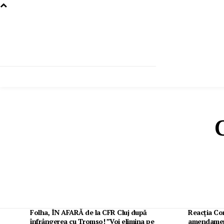
Folha, ÎN AFARĂ de la CFR Cluj după
Reacția Co
înfrângerea cu Tromso! ”Voi elimina pe
amendament