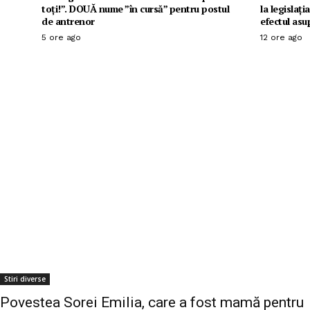
toți!”. DOUĂ nume ”în cursă” pentru postul
la legislaț
de antrenor
efectul as
5 ore ago
12 ore ago
Stiri diverse
Povestea Sorei Emilia, care a fost mamă pentru