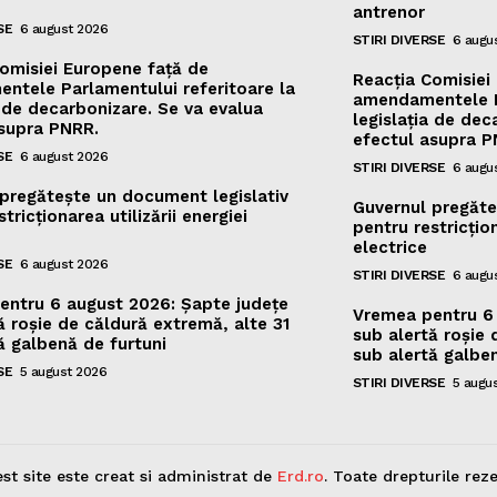
antrenor
SE
6 august 2026
STIRI DIVERSE
6 augu
omisiei Europene față de
Reacția Comisiei
ntele Parlamentului referitoare la
amendamentele Pa
a de decarbonizare. Se va evalua
legislația de dec
asupra PNRR.
efectul asupra P
SE
6 august 2026
STIRI DIVERSE
6 augu
pregătește un document legislativ
Guvernul pregăte
tricționarea utilizării energiei
pentru restricțion
electrice
SE
6 august 2026
STIRI DIVERSE
6 augu
entru 6 august 2026: Șapte județe
Vremea pentru 6 
ă roșie de căldură extremă, alte 31
sub alertă roșie 
ă galbenă de furtuni
sub alertă galben
SE
5 august 2026
STIRI DIVERSE
5 augu
st site este creat si administrat de
Erd.ro
. Toate drepturile reze