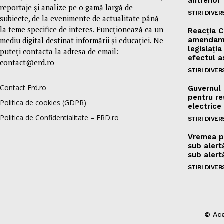
antrenor
reportaje și analize pe o gamă largă de
STIRI DIVER
subiecte, de la evenimente de actualitate până
la teme specifice de interes. Funcționează ca un
Reacția C
mediu digital destinat informării și educației. Ne
amendame
legislați
puteți contacta la adresa de email:
efectul 
contact@erd.ro
STIRI DIVER
Contact Erd.ro
Guvernul 
pentru res
Politica de cookies (GDPR)
electrice
Politica de Confidentialitate – ERD.ro
STIRI DIVER
Vremea p
sub alert
sub alert
STIRI DIVER
© Ace