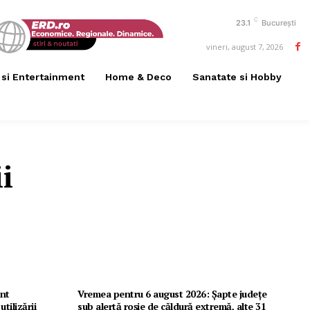
C
23.1
București
vineri, august 7, 2026
 si Entertainment
Home & Deco
Sanatate si Hobby
i
nt
Vremea pentru 6 august 2026: Șapte județe
tilizării
sub alertă roșie de căldură extremă, alte 31