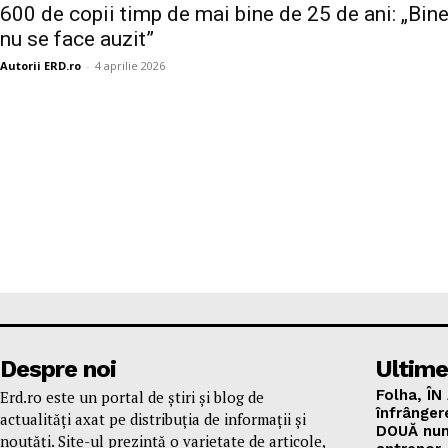
600 de copii timp de mai bine de 25 de ani: „Bine
nu se face auzit”
Autorii ERD.ro
-
4 aprilie 2026
Despre noi
Ultime
Folha, ÎN
Erd.ro este un portal de știri și blog de
înfrânger
actualități axat pe distribuția de informații și
DOUĂ num
noutăți. Site-ul prezintă o varietate de articole,