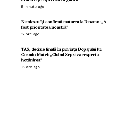
5 minute ago
Nicolescu își confirmă mutarea la Dinamo: „A
fost prioritatea noastră”
12 ore ago
TAS, decizie finală în privința Dopajului lui
Cosmin Matei: „Clubul Sepsi va respecta
hotărârea”
18 ore ago