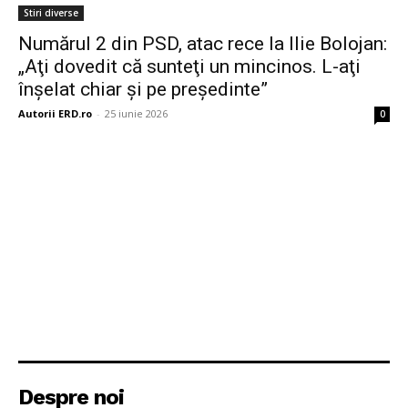
Stiri diverse
Numărul 2 din PSD, atac rece la Ilie Bolojan:
„Aţi dovedit că sunteţi un mincinos. L-aţi
înşelat chiar şi pe preşedinte”
Autorii ERD.ro
-
25 iunie 2026
0
Despre noi