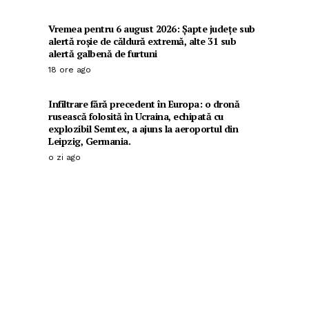
Vremea pentru 6 august 2026: Șapte județe sub
alertă roșie de căldură extremă, alte 31 sub
alertă galbenă de furtuni
18 ore ago
Infiltrare fără precedent în Europa: o dronă
rusească folosită în Ucraina, echipată cu
explozibil Semtex, a ajuns la aeroportul din
Leipzig, Germania.
o zi ago