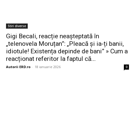
Stiri diverse
Gigi Becali, reacție neașteptată în
„telenovela Moruțan”: „Pleacă și ia-ți banii,
idiotule! Existența depinde de bani” » Cum a
reacționat referitor la faptul că...
Autorii ERD.ro
-
18 ianuarie 2026
0