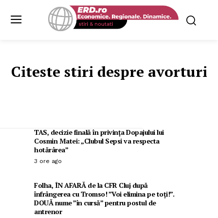
Citeste stiri despre
avorturi
TAS, decizie finală în privința Dopajului lui
Cosmin Matei: „Clubul Sepsi va respecta
hotărârea”
3 ore ago
Folha, ÎN AFARĂ de la CFR Cluj după
înfrângerea cu Tromso! ”Voi elimina pe toți!”.
DOUĂ nume ”în cursă” pentru postul de
antrenor