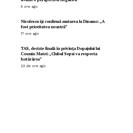
5 ore ago
Nicolescu își confirmă mutarea la Dinamo: „A
fost prioritatea noastră”
17 ore ago
TAS, decizie finală în privința Dopajului lui
Cosmin Matei: „Clubul Sepsi va respecta
hotărârea”
23 de ore ago