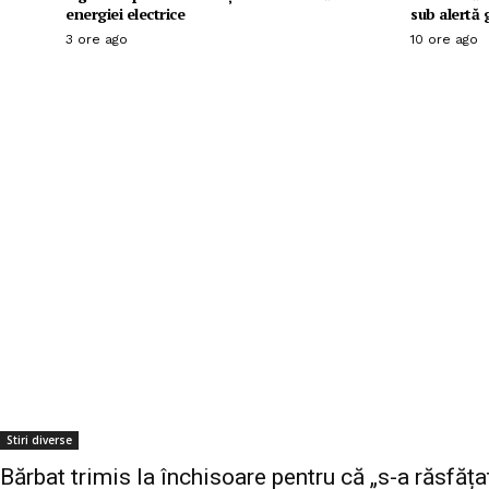
energiei electrice
sub alertă 
3 ore ago
10 ore ago
Stiri diverse
Bărbat trimis la închisoare pentru că „s-a răsfăța