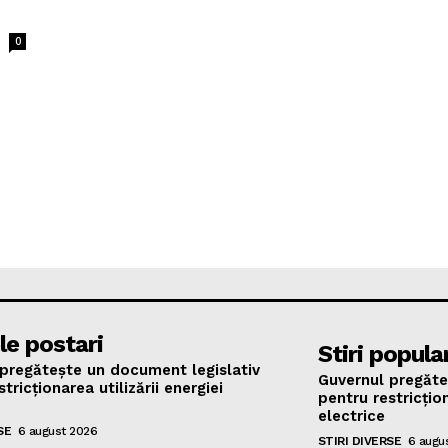
0
le postari
Stiri popula
pregătește un document legislativ
Guvernul pregăte
tricționarea utilizării energiei
pentru restricțion
electrice
SE
6 august 2026
STIRI DIVERSE
6 augu