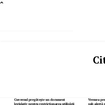
Ci
Guvernul pregătește un document
Vremea pen
legislativ pentru restricționarea utilizării
sub alertă 