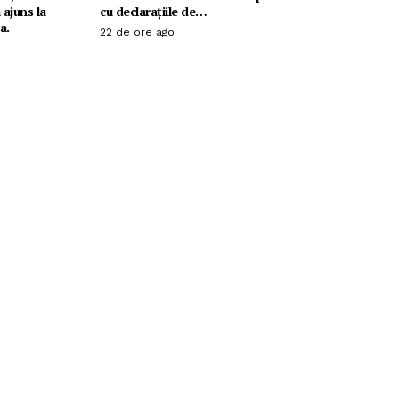
 ajuns la
cu declarațiile de…
a.
22 de ore ago