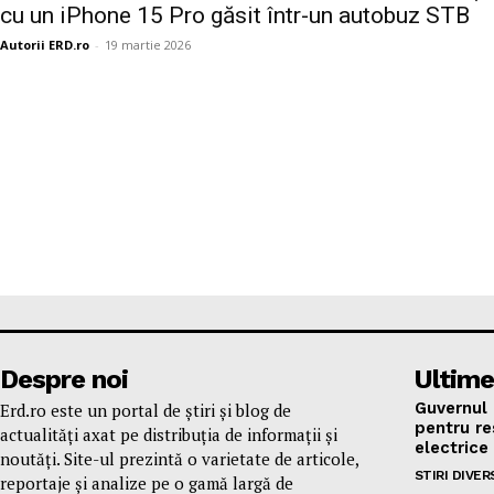
cu un iPhone 15 Pro găsit într-un autobuz STB
Autorii ERD.ro
-
19 martie 2026
Despre noi
Ultime
Guvernul 
Erd.ro este un portal de știri și blog de
pentru res
actualități axat pe distribuția de informații și
electrice
noutăți. Site-ul prezintă o varietate de articole,
STIRI DIVER
reportaje și analize pe o gamă largă de