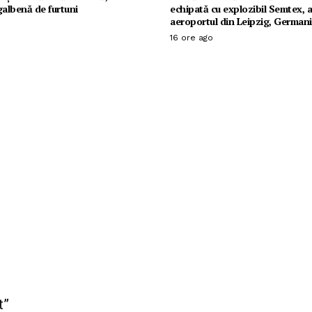
galbenă de furtuni
echipată cu explozibil Semtex, a
aeroportul din Leipzig, Germani
16 ore ago
t”