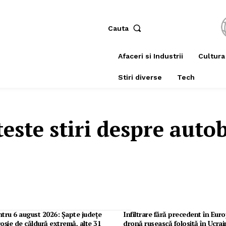
Cauta
Afaceri si Industrii
Cultura
Stiri diverse
Tech
teste stiri despre
auto
tru 6 august 2026: Șapte județe
Infiltrare fără precedent în Eur
roșie de căldură extremă, alte 31
dronă rusească folosită în Ucrai