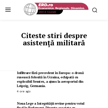
Citeste stiri despre
asistență militară
Infiltrare fără precedent în Europa: o dronă
rusească folosită în Ucraina, echipată cu
explozibil Semtex, a ajuns la aeroportul din
Leipzig, Germania.
4 ore ago
Noua Lege a Integrității revine pentru votul
final în Parlament. Dispute asociate cu