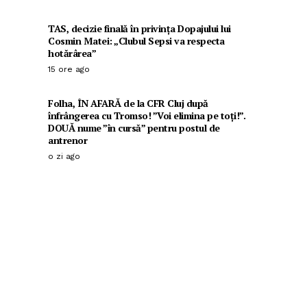
TAS, decizie finală în privința Dopajului lui
Cosmin Matei: „Clubul Sepsi va respecta
hotărârea”
15 ore ago
Folha, ÎN AFARĂ de la CFR Cluj după
înfrângerea cu Tromso! ”Voi elimina pe toți!”.
DOUĂ nume ”în cursă” pentru postul de
antrenor
o zi ago