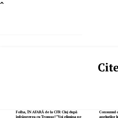
Cit
Folha, ÎN AFARĂ de la CFR Cluj după
Consumul d
înfrângerea cu Tromso! ”Voi elimina pe
apelurilor l