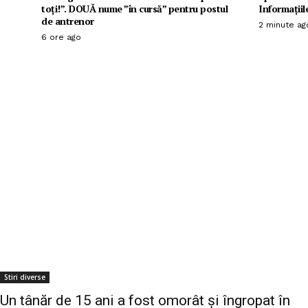
toți!”. DOUĂ nume ”în cursă” pentru postul
Informațiil
de antrenor
2 minute ag
6 ore ago
Stiri diverse
Un tânăr de 15 ani a fost omorât și îngropat în