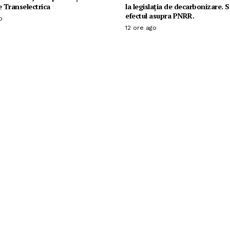
e Transelectrica
la legislația de decarbonizare. 
efectul asupra PNRR.
o
12 ore ago