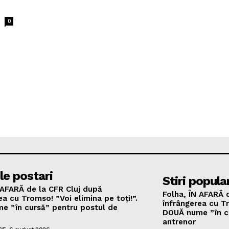
0
le postari
Stiri popula
 AFARĂ de la CFR Cluj după
Folha, ÎN AFARĂ 
ea cu Tromso! ”Voi elimina pe toți!”.
înfrângerea cu Tr
e ”în cursă” pentru postul de
DOUĂ nume ”în c
antrenor