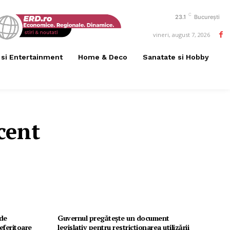
C
23.1
București
vineri, august 7, 2026
 si Entertainment
Home & Deco
Sanatate si Hobby
cent
 de
Guvernul pregătește un document
eferitoare
legislativ pentru restricționarea utilizării