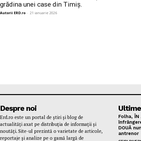
grădina unei case din Timiș.
Autorii ERD.ro
-
21 ianuarie 2026
Despre noi
Ultime
Folha, ÎN
Erd.ro este un portal de știri și blog de
înfrânger
actualități axat pe distribuția de informații și
DOUĂ num
noutăți. Site-ul prezintă o varietate de articole,
antrenor
reportaje și analize pe o gamă largă de