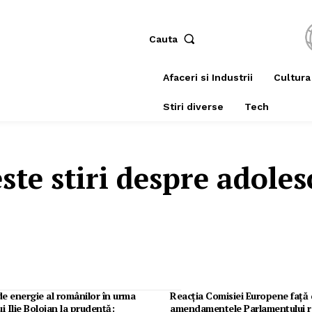
Cauta
Afaceri si Industrii
Cultura
Stiri diverse
Tech
este stiri despre
adoles
e energie al românilor în urma
Reacția Comisiei Europene față
ui Ilie Bolojan la prudență:
amendamentele Parlamentului r