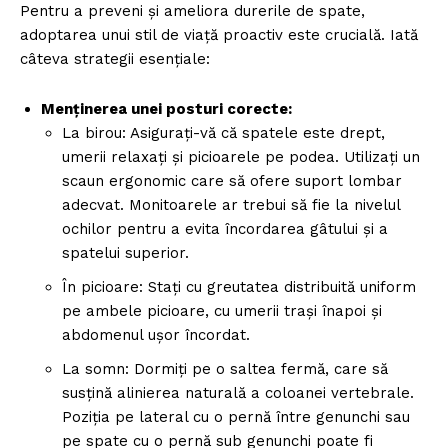
Pentru a preveni și ameliora durerile de spate,
adoptarea unui stil de viață proactiv este crucială. Iată
câteva strategii esențiale:
Menținerea unei posturi corecte:
La birou: Asigurați-vă că spatele este drept,
umerii relaxați și picioarele pe podea. Utilizați un
scaun ergonomic care să ofere suport lombar
adecvat. Monitoarele ar trebui să fie la nivelul
ochilor pentru a evita încordarea gâtului și a
spatelui superior.
În picioare: Stați cu greutatea distribuită uniform
pe ambele picioare, cu umerii trași înapoi și
abdomenul ușor încordat.
La somn: Dormiți pe o saltea fermă, care să
susțină alinierea naturală a coloanei vertebrale.
Poziția pe lateral cu o pernă între genunchi sau
pe spate cu o pernă sub genunchi poate fi