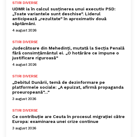
STIRI DIVERSE
UDMR ia în calcul susținerea unui executiv PSD:
„Toate variantele sunt deschise”. Liderul
anticipează „rezultate” în aproximativ două
săptămâni.
4 august 2026
STIRI DIVERSE
Judecătoare din Mehedinți, mutată la Secția Penală
fără consimțământul ei. „O hotărâre ce impune o
justificare riguroasă”
4 august 2026
STIRI DIVERSE
„Debitul Dunării, temă de dezinformare pe
platformele sociale: „A epuizat, afirmă propaganda
proeuropeană”…”
3 august 2026
STIRI DIVERSE
Ce contribuție are Ceuta în procesul migrației către
Europa: examinarea unei crize continue
3 august 2026