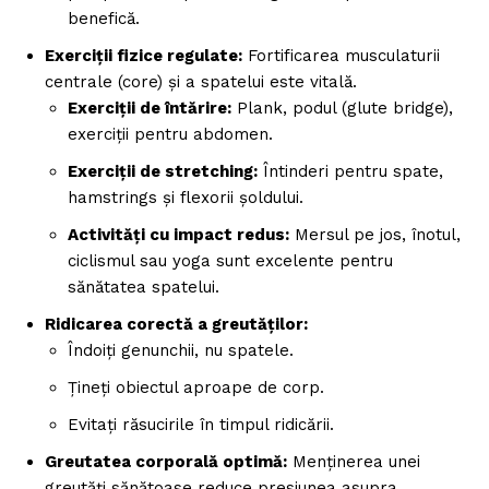
benefică.
Exerciții fizice regulate:
Fortificarea musculaturii
centrale (core) și a spatelui este vitală.
Exerciții de întărire:
Plank, podul (glute bridge),
exerciții pentru abdomen.
Exerciții de stretching:
Întinderi pentru spate,
hamstrings și flexorii șoldului.
Activități cu impact redus:
Mersul pe jos, înotul,
ciclismul sau yoga sunt excelente pentru
sănătatea spatelui.
Ridicarea corectă a greutăților:
Îndoiți genunchii, nu spatele.
Țineți obiectul aproape de corp.
Evitați răsucirile în timpul ridicării.
Greutatea corporală optimă:
Menținerea unei
greutăți sănătoase reduce presiunea asupra