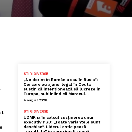
STIRI DIVERSE
„Ne dorim în România sau în Rusia”:
Cei care au ajuns ilegal în Ceuta
susțin că intenționează să lucreze în
r
Europa, subliniind că Marocul...
4 august 2026
STIRI DIVERSE
at
UDMR ia în calcul susținerea unui
executiv PSD: „Toate variantele sunt
ne
deschise”. Liderul anticipează
„rezultate” în aproximativ două