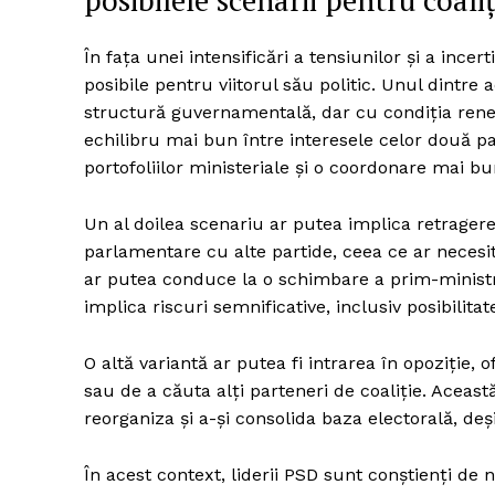
posibilele scenarii pentru coaliț
În fața unei intensificări a tensiunilor și a incer
posibile pentru viitorul său politic. Unul dintre
structură guvernamentală, dar cu condiția reneg
echilibru mai bun între interesele celor două p
portofoliilor ministeriale și o coordonare mai b
Un al doilea scenariu ar putea implica retragere
parlamentare cu alte partide, ceea ce ar necesit
ar putea conduce la o schimbare a prim-ministru
implica riscuri semnificative, inclusiv posibilitat
O altă variantă ar putea fi intrarea în opoziție,
sau de a căuta alți parteneri de coaliție. Aceas
reorganiza și a-și consolida baza electorală, deș
În acest context, liderii PSD sunt conștienți de