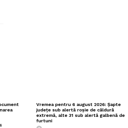
document
Vremea pentru 6 august 2026: Șapte
onarea
județe sub alertă roșie de căldură
extremă, alte 31 sub alertă galbenă de
furtuni
6