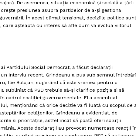
majoră. De asemenea, situația economică și socială a țării
 crește presiunea asupra partidelor de a-și gestiona
guvernării. În acest climat tensionat, deciziile politice sun
i, care așteaptă cu interes să afle cum va evolua viitorul
ai Partidului Social Democrat, a făcut declarații
r-un interviu recent, Grindeanu a pus sub semnul întrebări
ru, Ilie Bolojan, sugerând că este vremea pentru o
subliniat că PSD trebuie să-și clarifice poziția și să
 în cadrul coaliției guvernamentale. El a accentuat
ului, menționând că orice decizie va fi luată cu scopul de 
așteptărilor cetățenilor. Grindeanu a evidențiat, de
le și prioritățile, astfel încât să poată oferi soluții
mânia. Aceste declarații au provocat numeroase reacții î
e coaliție, punând presiune pe conducerea PSD să acționeze