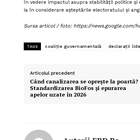
în vedere impactul asupra stabilității politice ș
ia în considerare așteptările electoratului și 
Sursa articol / foto: https://news.google.c
coaliție guvernamentală
declarații lide
TAGS
Articolul precedent
Când canalizarea se oprește la poartă?
Standardizarea BioFos și epurarea
apelor uzate în 2026