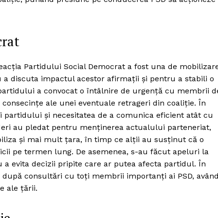
crat
reacția Partidului Social Democrat a fost una de mobilizar
u a discuta impactul acestor afirmații și pentru a stabili o
 partidului a convocat o întâlnire de urgență cu membrii d
consecințe ale unei eventuale retrageri din coaliție. În
ii partidului și necesitatea de a comunica eficient atât cu
 lideri au pledat pentru menținerea actualului parteneriat,
liza și mai mult țara, în timp ce alții au susținut că o
icii pe termen lung. De asemenea, s-au făcut apeluri la
 a evita decizii pripite care ar putea afecta partidul. În
ată după consultări cu toți membrii importanți ai PSD, avân
 ale țării.