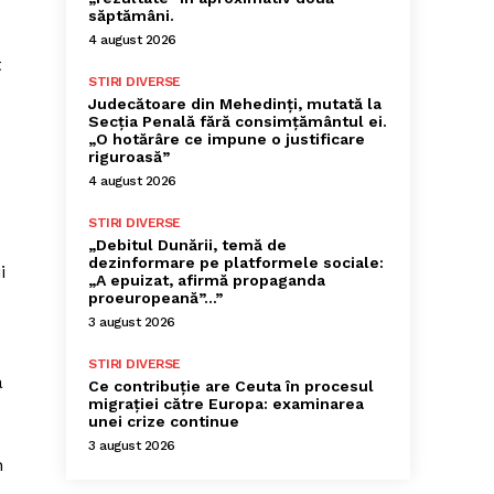
săptămâni.
4 august 2026
t
STIRI DIVERSE
Judecătoare din Mehedinți, mutată la
Secția Penală fără consimțământul ei.
„O hotărâre ce impune o justificare
riguroasă”
4 august 2026
STIRI DIVERSE
„Debitul Dunării, temă de
dezinformare pe platformele sociale:
i
„A epuizat, afirmă propaganda
proeuropeană”…”
3 august 2026
STIRI DIVERSE
a
Ce contribuție are Ceuta în procesul
migrației către Europa: examinarea
unei crize continue
3 august 2026
n