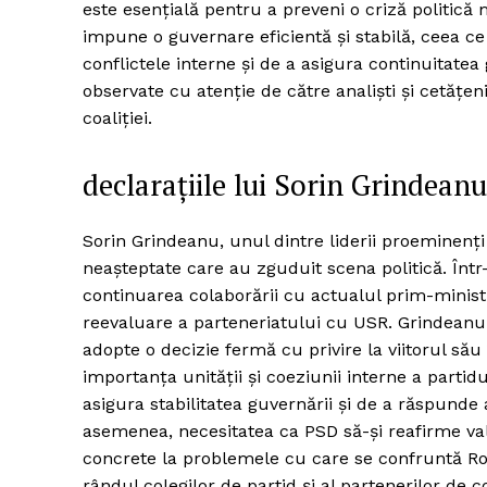
este esențială pentru a preveni o criză politică 
impune o guvernare eficientă și stabilă, ceea ce
conflictele interne și de a asigura continuitatea 
observate cu atenție de către analiști și cetățen
coaliției.
declarațiile lui Sorin Grindeanu
Sorin Grindeanu, unul dintre liderii proeminenți 
neașteptate care au zguduit scena politică. Înt
continuarea colaborării cu actualul prim-minist
reevaluare a parteneriatului cu USR. Grindeanu a 
adopte o decizie fermă cu privire la viitorul său
importanța unității și coeziunii interne a partid
asigura stabilitatea guvernării și de a răspunde 
asemenea, necesitatea ca PSD să-și reafirme valori
concrete la problemele cu care se confruntă Ro
rândul colegilor de partid și al partenerilor d