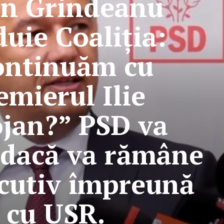
in Grindeanu
uie Coaliția:
ontinuăm cu
emierul Ilie
jan?” PSD va
 dacă va rămâne
ecutiv împreună
cu USR.