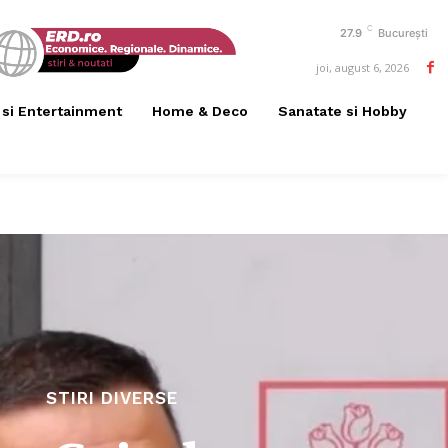
C
27.9
București
joi, august 6, 2026
 si Entertainment
Home & Deco
Sanatate si Hobby
STIRI DIVERSE