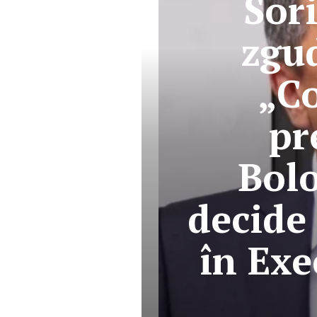
Sor
zgud
„C
pr
Bolo
decide
în Ex