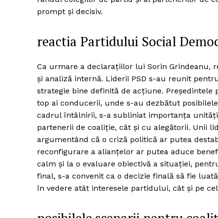
prompt și decisiv.
reactia Partidului Social Demo
Ca urmare a declarațiilor lui Sorin Grindeanu, 
și analiză internă. Liderii PSD s-au reunit pentr
strategie bine definită de acțiune. Președintele
top ai conducerii, unde s-au dezbătut posibilele 
cadrul întâlnirii, s-a subliniat importanța unităț
partenerii de coaliție, cât și cu alegătorii. Unii
argumentând că o criză politică ar putea destabi
reconfigurare a alianțelor ar putea aduce benef
calm și la o evaluare obiectivă a situației, pentru
final, s-a convenit ca o decizie finală să fie lu
în vedere atât interesele partidului, cât și pe cele