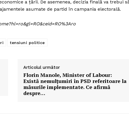
i economice a țării. De asemenea, decizia finală va trebui s
angajamentele asumate de partid în campania electorală.
om/home?hl=ro&gl=RO&ceid=RO%3Aro
ri
tensiuni politice
Articolul următor
Florin Manole, Minister of Labour:
Există nemulţumiri în PSD referitoare la
măsurile implementate. Ce afirmă
despre…