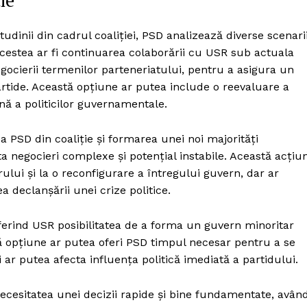
ie
titudinii din cadrul coaliției, PSD analizează diverse scenari
 acestea ar fi continuarea colaborării cu USR sub actuala
ocierii termenilor parteneriatului, pentru a asigura un
artide. Această opțiune ar putea include o reevaluare a
ună a politicilor guvernamentale.
a PSD din coaliție și formarea unei noi majorități
a negocieri complexe și potențial instabile. Această acțiu
lui și la o reconfigurare a întregului guvern, dar ar
ea declanșării unei crize politice.
 oferind USR posibilitatea de a forma un guvern minoritar
tă opțiune ar putea oferi PSD timpul necesar pentru a se
i ar putea afecta influența politică imediată a partidului.
 necesitatea unei decizii rapide și bine fundamentate, avân