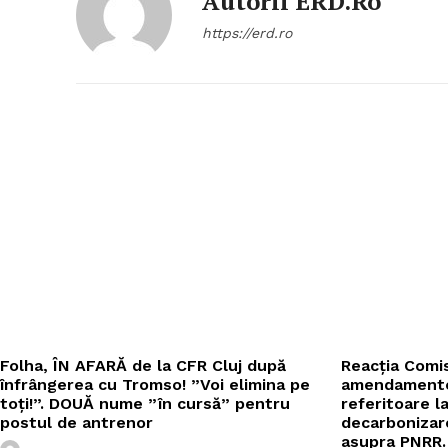
Autorii ERD.ro
https://erd.ro
Folha, ÎN AFARĂ de la CFR Cluj după
Reacția Comi
înfrângerea cu Tromso! ”Voi elimina pe
amendamente
toți!”. DOUĂ nume ”în cursă” pentru
referitoare la
postul de antrenor
decarbonizare
asupra PNRR.