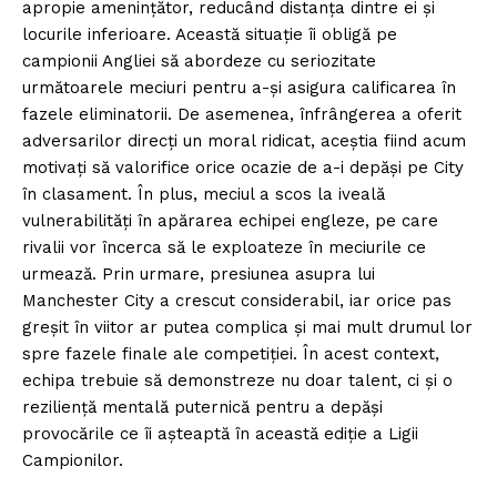
apropie amenințător, reducând distanța dintre ei și
locurile inferioare. Această situație îi obligă pe
campionii Angliei să abordeze cu seriozitate
următoarele meciuri pentru a-și asigura calificarea în
fazele eliminatorii. De asemenea, înfrângerea a oferit
adversarilor direcți un moral ridicat, aceștia fiind acum
motivați să valorifice orice ocazie de a-i depăși pe City
în clasament. În plus, meciul a scos la iveală
vulnerabilități în apărarea echipei engleze, pe care
rivalii vor încerca să le exploateze în meciurile ce
urmează. Prin urmare, presiunea asupra lui
Manchester City a crescut considerabil, iar orice pas
greșit în viitor ar putea complica și mai mult drumul lor
spre fazele finale ale competiției. În acest context,
echipa trebuie să demonstreze nu doar talent, ci și o
reziliență mentală puternică pentru a depăși
provocările ce îi așteaptă în această ediție a Ligii
Campionilor.