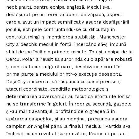
neobișnuită pentru echipa engleză. Meciul s-a
desfășurat pe un teren acoperit de zăpadă, aspect
care a avut un impact semnificativ asupra desfășurării
jocului, echipele confruntându-se cu dificultăți în
controlul mingii și menținerea stabilității. Manchester
City a deschis meciul în forță, încercând să-și impună
stilul de joc încă din primele minute. Totuși, echipa de la
Cercul Polar a reușit să surprindă cu o apărare robustă
și contraatacuri fulgerătoare, deschizând scorul în
prima parte a meciului printr-o execuție deosebită.
Deși City a încercat să răspundă cu pase precise și
atacuri coordinate, condițiile meteorologice și
determinarea adversarilor au făcut ca eforturile lor să
nu se transforme în goluri. În repriza secundă, gazdele
și-au mărit avantajul, profitând de o greșeală în
apărarea oaspeților, și au menținut presiunea asupra
campionilor Angliei până la finalul meciului. Partida s-a
încheiat cu un rezultat surprinzător, lăsându-i pe fanii