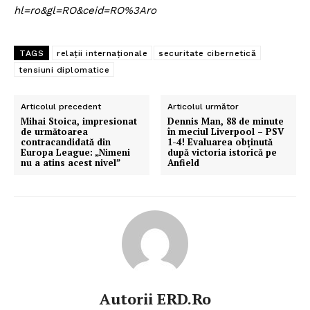
hl=ro&gl=RO&ceid=RO%3Aro
TAGS
relații internaționale
securitate cibernetică
tensiuni diplomatice
Articolul precedent
Articolul următor
Mihai Stoica, impresionat
Dennis Man, 88 de minute
de următoarea
în meciul Liverpool – PSV
contracandidată din
1-4! Evaluarea obținută
Europa League: „Nimeni
după victoria istorică pe
nu a atins acest nivel”
Anfield
Autorii ERD.ro