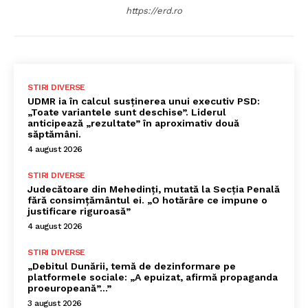
https://erd.ro
STIRI DIVERSE
UDMR ia în calcul susținerea unui executiv PSD:
„Toate variantele sunt deschise”. Liderul
anticipează „rezultate” în aproximativ două
săptămâni.
4 august 2026
STIRI DIVERSE
Judecătoare din Mehedinți, mutată la Secția Penală
fără consimțământul ei. „O hotărâre ce impune o
justificare riguroasă”
4 august 2026
STIRI DIVERSE
„Debitul Dunării, temă de dezinformare pe
platformele sociale: „A epuizat, afirmă propaganda
proeuropeană”…”
3 august 2026