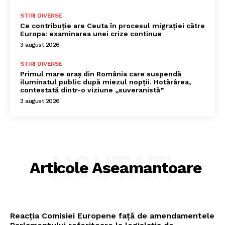
STIRI DIVERSE
Ce contribuție are Ceuta în procesul migrației către
Europa: examinarea unei crize continue
3 august 2026
STIRI DIVERSE
Primul mare oraș din România care suspendă
iluminatul public după miezul nopții. Hotărârea,
contestată dintr-o viziune „suveranistă”
3 august 2026
NOUTATI
Articole Aseamantoare
Reacția Comisiei Europene față de amendamentele