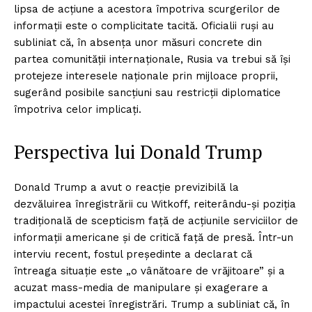
lipsa de acțiune a acestora împotriva scurgerilor de
informații este o complicitate tacită. Oficialii ruși au
subliniat că, în absența unor măsuri concrete din
partea comunității internaționale, Rusia va trebui să își
protejeze interesele naționale prin mijloace proprii,
sugerând posibile sancțiuni sau restricții diplomatice
împotriva celor implicați.
Perspectiva lui Donald Trump
Donald Trump a avut o reacție previzibilă la
dezvăluirea înregistrării cu Witkoff, reiterându-și poziția
tradițională de scepticism față de acțiunile serviciilor de
informații americane și de critică față de presă. Într-un
interviu recent, fostul președinte a declarat că
întreaga situație este „o vânătoare de vrăjitoare” și a
acuzat mass-media de manipulare și exagerare a
impactului acestei înregistrări. Trump a subliniat că, în