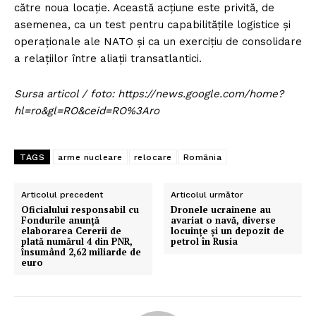
către noua locație. Această acțiune este privită, de
asemenea, ca un test pentru capabilitățile logistice și
operaționale ale NATO și ca un exercițiu de consolidare
a relațiilor între aliații transatlantici.
Sursa articol / foto: https://news.google.com/home?
hl=ro&gl=RO&ceid=RO%3Aro
TAGS
arme nucleare
relocare
România
Articolul precedent
Articolul următor
Oficialului responsabil cu
Dronele ucrainene au
Fondurile anunță
avariat o navă, diverse
elaborarea Cererii de
locuințe și un depozit de
plată numărul 4 din PNR,
petrol în Rusia
însumând 2,62 miliarde de
euro