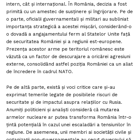
intern, cât și internațional. În România, decizia a fost
primită cu un amestec de susținere și îngrijorare. Pe de
o parte, oficialii guvernamentali și militari au subliniat
importanța strategică a acestei mișcări, considerând-o
o dovadă a angajamentului ferm al Statelor Unite față
de securitatea României și a regiunii est-europene.
Prezența acestor arme pe teritoriul românesc este
văzută ca un factor de descurajare a oricărei agresiuni
externe, consolidând astfel poziția României ca un aliat
de încredere în cadrul NATO.
Pe de altă parte, există și voci critice care și-au
exprimat temerile legate de posibilele riscuri de
securitate și de impactul asupra relațiilor cu Rusia.
Anumiți politicieni și analiști consideră că mutarea
armelor nucleare ar putea transforma România într-o
țintă potențială în cazul unei escaladări a tensiunilor în
regiune. De asemenea, unii membri ai societății civile și
organizații non-guvernamentale au cerut guvernului să