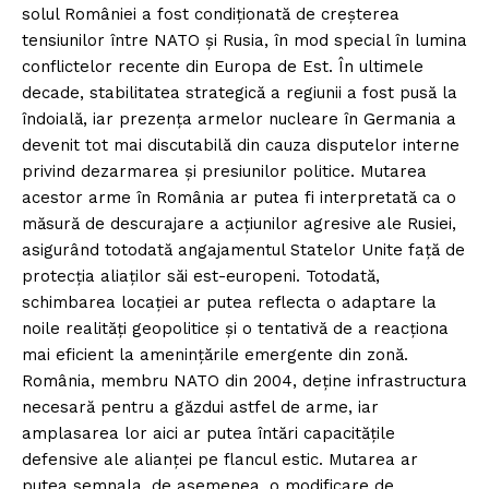
solul României a fost condiționată de creșterea
tensiunilor între NATO și Rusia, în mod special în lumina
conflictelor recente din Europa de Est. În ultimele
decade, stabilitatea strategică a regiunii a fost pusă la
îndoială, iar prezența armelor nucleare în Germania a
devenit tot mai discutabilă din cauza disputelor interne
privind dezarmarea și presiunilor politice. Mutarea
acestor arme în România ar putea fi interpretată ca o
măsură de descurajare a acțiunilor agresive ale Rusiei,
asigurând totodată angajamentul Statelor Unite față de
protecția aliaților săi est-europeni. Totodată,
schimbarea locației ar putea reflecta o adaptare la
noile realități geopolitice și o tentativă de a reacționa
mai eficient la amenințările emergente din zonă.
România, membru NATO din 2004, deține infrastructura
necesară pentru a găzdui astfel de arme, iar
amplasarea lor aici ar putea întări capacitățile
defensive ale alianței pe flancul estic. Mutarea ar
putea semnala, de asemenea, o modificare de