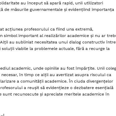
lidaritate au început să apară rapid, unii utilizatori
ață de măsurile guvernamentale și evidențiind importanța
erat acțiunea profesorului ca fiind una extremă,
imbol important al realizărilor academice și nu ar treb
. Alții au subliniat necesitatea unui dialog constructiv între
oluții viabile la problemele actuale, fără a recurge la
ediul academic, unde opiniile au fost împărțite. Unii coleg
 necesar, în timp ce alții au avertizat asupra riscului ca
olarizare a comunității academice. În ciuda divergențelor
rofesorului a reușit să evidențieze o dezbatere esențială
care sunt recunoscute și apreciate meritele academice în