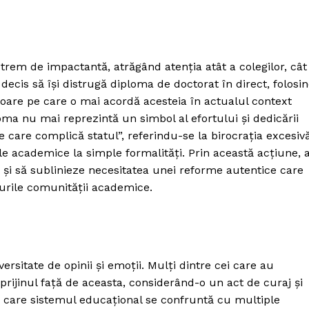
trem de impactantă, atrăgând atenția atât a colegilor, cât
 decis să își distrugă diploma de doctorat în direct, folosi
loare pe care o mai acordă acesteia în actualul context
ploma nu mai reprezintă un simbol al efortului și dedicării
e care complică statul”, referindu-se la birocrația excesiv
ele academice la simple formalități. Prin această acțiune, 
i și să sublinieze necesitatea unei reforme autentice care
urile comunității academice.
versitate de opinii și emoții. Mulți dintre cei care au
rijinul față de aceasta, considerând-o un act de curaj și
 care sistemul educațional se confruntă cu multiple