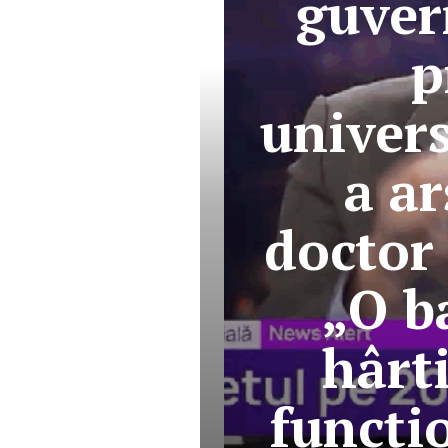
guver
p
univers
a a
doctor 
„O b
hârt
funcți