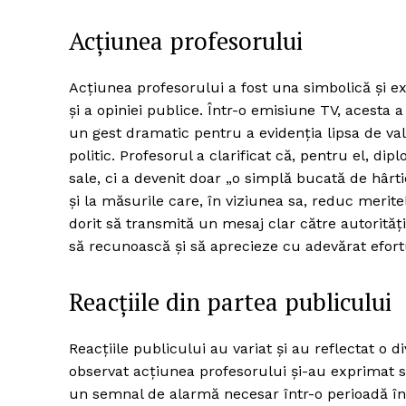
Acțiunea profesorului
Acțiunea profesorului a fost una simbolică și ex
și a opiniei publice. Într-o emisiune TV, acesta a
un gest dramatic pentru a evidenția lipsa de va
politic. Profesorul a clarificat că, pentru el, di
sale, ci a devenit doar „o simplă bucată de hârti
și la măsurile care, în viziunea sa, reduc merit
dorit să transmită un mesaj clar către autorităț
să recunoască și să aprecieze cu adevărat efort
Reacțiile din partea publicului
Reacțiile publicului au variat și au reflectat o di
observat acțiunea profesorului și-au exprimat sp
un semnal de alarmă necesar într-o perioadă în