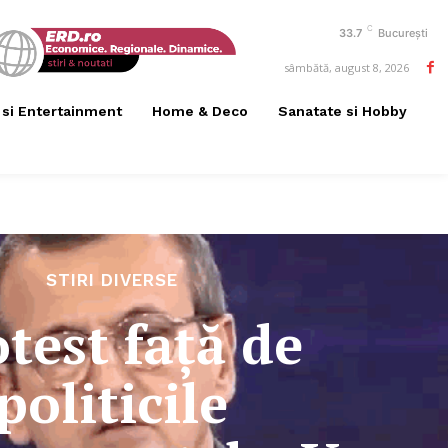
C
33.7
București
sâmbătă, august 8, 2026
 si Entertainment
Home & Deco
Sanatate si Hobby
STIRI DIVERSE
test față de
politicile