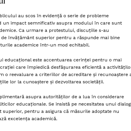
ui
ublicului au scos în evidență o serie de probleme
d un impact semnificativ asupra modului în care sunt
cademice. Ca urmare a protestului, discuțiile s-au
i de învățământ superior pentru a răspunde mai bine
rturile academice într-un mod echitabil.
ui educațional este accentuarea cerinței pentru o mai
ației care împiedică desfășurarea eficientă a activitățilo
um o reevaluare a criteriilor de acreditare și recunoaștere 
iile lor la cunoaștere și dezvoltarea societății.
limentară asupra autorităților de a lua în considerare
iticilor educaționale. Se insistă pe necesitatea unui dialog
nt superior, pentru a asigura că măsurile adoptate nu
ează excelența academică.