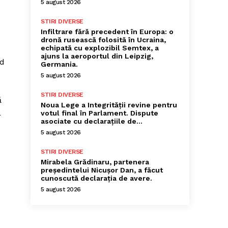
5 august 2026
STIRI DIVERSE
Infiltrare fără precedent în Europa: o
dronă rusească folosită în Ucraina,
echipată cu explozibil Semtex, a
ajuns la aeroportul din Leipzig,
nd
Germania.
5 august 2026
STIRI DIVERSE
ă
Noua Lege a Integrității revine pentru
a
votul final în Parlament. Dispute
asociate cu declarațiile de…
5 august 2026
STIRI DIVERSE
Mirabela Grădinaru, partenera
președintelui Nicușor Dan, a făcut
cunoscută declarația de avere.
5 august 2026