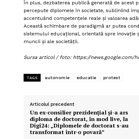
În plus, dezbaterea publică generată de acest p
percepute diplomele în societate, subliniind imp
accentuând competențele reale și valoarea adăug
Această schimbare de paradigmă ar putea condu
sistemului educațional, orientată spre inovație ș
muncii și ale societății.
Sursa articol / foto: https://news.google.c
autonomie
educatie
protest
TAGS
Articolul precedent
Un ex-consilier prezidențial și-a ars
diploma de doctorat, în mod live, la
Digi24: „Diplomele de doctorat s-au
transformat într-o povară”