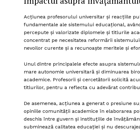
Impactul asupra învățământul
Acțiunea profesorului universitar și reacțiile p
fundamentale ale sistemului educațional, avân
percepute și valorizate diplomele și titlurile a
concentrat pe necesitatea reformării sistemulu
nevoilor curente și a recunoaște meritele și efo
Unul dintre principalele efecte asupra sistemul
mare autonomie universitară și diminuarea birocr
academice. Profesorii și cercetătorii solicită ac
titlurilor, pentru a reflecta cu adevărat contribuț
De asemenea, acțiunea a generat o presiune sup
opiniile comunității academice în elaborarea pol
deschis între guvern și instituțiile de învățămâ
subminează calitatea educației și nu descuraj