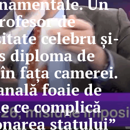
namentale. Un
rofesor de
itate celebru și-
rs diploma de
în fața camerei.
anală foaie de
ie ce complică
onarea statului”