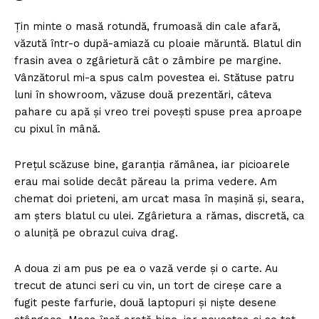
Țin minte o masă rotundă, frumoasă din cale afară,
văzută într-o după-amiază cu ploaie măruntă. Blatul din
frasin avea o zgârietură cât o zâmbire pe margine.
Vânzătorul mi-a spus calm povestea ei. Stătuse patru
luni în showroom, văzuse două prezentări, câteva
pahare cu apă și vreo trei povești spuse prea aproape
cu pixul în mână.
Prețul scăzuse bine, garanția rămânea, iar picioarele
erau mai solide decât păreau la prima vedere. Am
chemat doi prieteni, am urcat masa în mașină și, seara,
am șters blatul cu ulei. Zgârietura a rămas, discretă, ca
o aluniță pe obrazul cuiva drag.
A doua zi am pus pe ea o vază verde și o carte. Au
trecut de atunci seri cu vin, un tort de cireșe care a
fugit peste farfurie, două laptopuri și niște desene