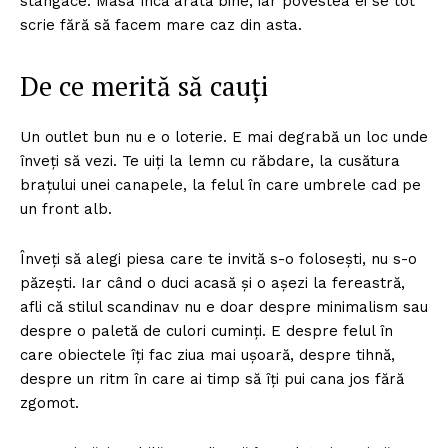
stângace. Masa încă arată bine, iar povestea ei se tot
scrie fără să facem mare caz din asta.
De ce merită să cauți
Un outlet bun nu e o loterie. E mai degrabă un loc unde
înveți să vezi. Te uiți la lemn cu răbdare, la cusătura
brațului unei canapele, la felul în care umbrele cad pe
un front alb.
Înveți să alegi piesa care te invită s-o folosești, nu s-o
păzești. Iar când o duci acasă și o așezi la fereastră,
afli că stilul scandinav nu e doar despre minimalism sau
despre o paletă de culori cuminți. E despre felul în
care obiectele îți fac ziua mai ușoară, despre tihnă,
despre un ritm în care ai timp să îți pui cana jos fără
zgomot.