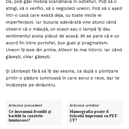
Da, poți găsi mobilă scandinavă în outleturi. Poți să o
atingi, să o verifici, să o negociezi uneori. Poți să o așezi
într-o casă care există deja, cu toate micile ei
imperfecțiuni. Iar bucuria adevărată vine atunci când
observi că o măsuță, un scaun sau o lampă îți dau
sentimentul acela plăcut de acasă. Mi se pare că e un
acord fin între portofel, bun gust și pragmatism.
Uneori îți iese din prima. Alteori te mai întorci. Iar când
găsești, chiar găsești.
Și zâmbești fără să îți dai seama, ca după o plimbare
printr-o pădure luminoasă în care aerul e rece, dar te
încălzește pe dinăuntru.
Articolul precedent
Articolul următor
Ce înseamnă frontlit și
Mamografia poate fi
backlit la casetele
folosită împreună cu PET-
luminoase?
CT?