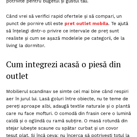
potrivite pentru bugetul și gustul tău.
Când vrei să verifici rapid ofertele și să compari, un
punct de pornire util este
pret outlet mobila
. Te ajută
să înțelegi dintr-o privire ce intervale de preț sunt
realiste și cum se așază modelele pe categorii, de la
living la dormitor.
Cum integrezi acasă o piesă din
outlet
Mobilierul scandinav se simte cel mai bine când respiri
aer în jurul lui. Lasă goluri între obiecte, nu te teme de
pereți aproape albi, adaugă textile naturale și o plantă
care nu face mofturi. O comodă din frasin cere o lumină
caldă și o oglindă cu ramă subțire. O masă rotundă din
stejar iubește scaune cu spătar curbat și un covor
țesut plat. Și încă ceva: nu încerca să potrivești totul la