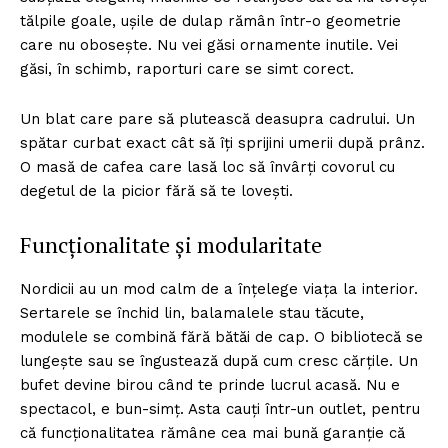
tălpile goale, ușile de dulap rămân într-o geometrie
care nu obosește. Nu vei găsi ornamente inutile. Vei
găsi, în schimb, raporturi care se simt corect.
Un blat care pare să plutească deasupra cadrului. Un
spătar curbat exact cât să îți sprijini umerii după prânz.
O masă de cafea care lasă loc să învârți covorul cu
degetul de la picior fără să te lovești.
Funcționalitate și modularitate
Nordicii au un mod calm de a înțelege viața la interior.
Sertarele se închid lin, balamalele stau tăcute,
modulele se combină fără bătăi de cap. O bibliotecă se
lungește sau se îngustează după cum cresc cărțile. Un
bufet devine birou când te prinde lucrul acasă. Nu e
spectacol, e bun-simț. Asta cauți într-un outlet, pentru
că funcționalitatea rămâne cea mai bună garanție că