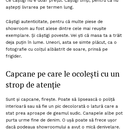
Ce câștigi nu e doar prețul. Câștigi timp, pentru că nu
aștepți livrarea pe termen lung.
Câștigi autenticitate, pentru că multe piese de
showroom au fost alese dintre cele mai reușite
exemplare. Și câștigi poveste. Vei ști că masa ta a trăit
deja puțin în lume. Uneori, asta se simte plăcut, ca o
fotografie cu colțul albăstrit de soare, prinsă pe
frigider.
Capcane pe care le ocolești cu un
strop de atenție
Sunt și capcane, firește. Poate să lipsească o poliță
interioară sau să fie un pic decolorată o latură care a
stat prea aproape de geamul sudic. Canapele albe pot
purta urme fine de denim. O ușă poate să frece ușor
dacă podeaua showroomului a avut o mică denivelare.