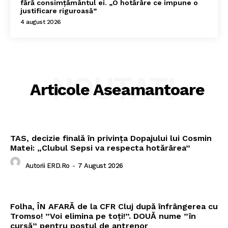
fără consimțământul ei. „O hotărâre ce impune o
justificare riguroasă”
4 august 2026
NOUTATI
Articole Aseamantoare
TAS, decizie finală în privința Dopajului lui Cosmin
Matei: „Clubul Sepsi va respecta hotărârea”
Autorii ERD.ro
-
7 August 2026
Folha, ÎN AFARĂ de la CFR Cluj după înfrângerea cu
Tromso! ”Voi elimina pe toți!”. DOUĂ nume ”în
cursă” pentru postul de antrenor