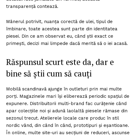
transparență contează.
Mânerul potrivit, nuanța corectă de ulei, tipul de
îmbinare, toate acestea sunt parte din identitatea
piesei. Din ce am observat eu, când știi exact ce
primești, decizi mai limpede dacă merită să o iei acasă.
Răspunsul scurt este da, dar e
bine să știi cum să cauți
Mobilă scandinavă ajunge în outleturi prin mai multe
porți. Magazinele mari își eliberează periodic spațiul de
expunere. Distribuitorii multi-brand fac curățenie când
apar colecțiile noi și adună laolaltă piesele rămase din
sezonul trecut. Atelierele locale care produc în stil
nordic vând, din când în când, prototipuri și eșantioane.
În online, multe site-uri au secțiuni de reduceri, ascunse