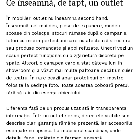
Ce înseamnă, de fapt, un outlet
În mobilier, outlet nu înseamnă second hand.
Înseamnă, cel mai des, piese de expunere, modele
scoase din colecție, stocuri rămase după o campanie,
loturi cu mici imperfecțiuni care nu afectează structura
sau produse comandate și apoi refuzate. Uneori vezi un
scaun perfect funcțional cu o zgârietură discretă pe
spate. Alteori, o canapea care a stat câteva luni în
showroom și a văzut mai multe paltoane decât un cuier
de teatru. În rare ocazii apar prototipuri ori mostre
folosite la ședințe foto. Toate acestea coboară prețul
fără să taie din esența obiectului.
Diferența față de un produs uzat stă în transparența
informației. Într-un outlet serios, defectele vizibile sunt
descrise clar, garanția rămâne prezentă, iar accesoriile
esențiale nu lipsesc. La mobilierul scandinav, unde
detaliul face jumătate din farmec, această