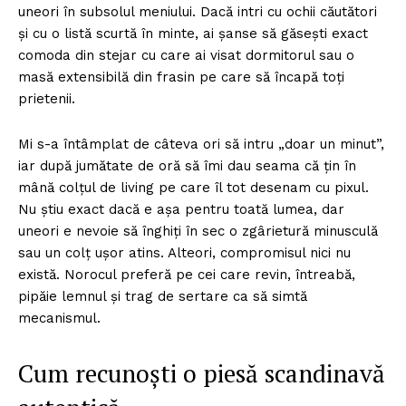
uneori în subsolul meniului. Dacă intri cu ochii căutători
și cu o listă scurtă în minte, ai șanse să găsești exact
comoda din stejar cu care ai visat dormitorul sau o
masă extensibilă din frasin pe care să încapă toți
prietenii.
Mi s-a întâmplat de câteva ori să intru „doar un minut”,
iar după jumătate de oră să îmi dau seama că țin în
mână colțul de living pe care îl tot desenam cu pixul.
Nu știu exact dacă e așa pentru toată lumea, dar
uneori e nevoie să înghiți în sec o zgârietură minusculă
sau un colț ușor atins. Alteori, compromisul nici nu
există. Norocul preferă pe cei care revin, întreabă,
pipăie lemnul și trag de sertare ca să simtă
mecanismul.
Cum recunoști o piesă scandinavă