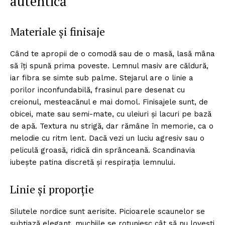
autentică
Materiale și finisaje
Când te apropii de o comodă sau de o masă, lasă mâna
să îți spună prima poveste. Lemnul masiv are căldură,
iar fibra se simte sub palme. Stejarul are o linie a
porilor inconfundabilă, frasinul pare desenat cu
creionul, mesteacănul e mai domol. Finisajele sunt, de
obicei, mate sau semi-mate, cu uleiuri și lacuri pe bază
de apă. Textura nu strigă, dar rămâne în memorie, ca o
melodie cu ritm lent. Dacă vezi un luciu agresiv sau o
peliculă groasă, ridică din sprânceană. Scandinavia
iubește patina discretă și respirația lemnului.
Linie și proporție
Silutele nordice sunt aerisite. Picioarele scaunelor se
subțiază elegant, muchiile se rotunjesc cât să nu lovești