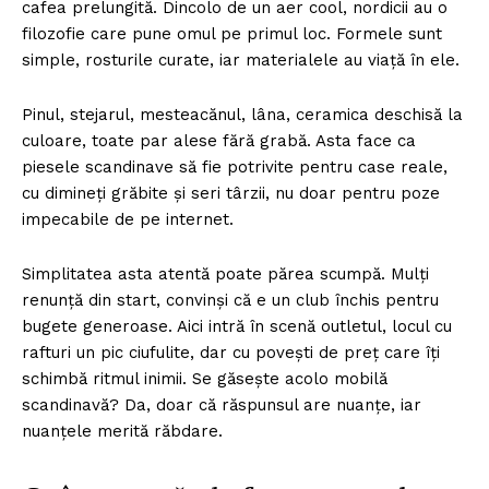
cafea prelungită. Dincolo de un aer cool, nordicii au o
filozofie care pune omul pe primul loc. Formele sunt
simple, rosturile curate, iar materialele au viață în ele.
Pinul, stejarul, mesteacănul, lâna, ceramica deschisă la
culoare, toate par alese fără grabă. Asta face ca
piesele scandinave să fie potrivite pentru case reale,
cu dimineți grăbite și seri târzii, nu doar pentru poze
impecabile de pe internet.
Simplitatea asta atentă poate părea scumpă. Mulți
renunță din start, convinși că e un club închis pentru
bugete generoase. Aici intră în scenă outletul, locul cu
rafturi un pic ciufulite, dar cu povești de preț care îți
schimbă ritmul inimii. Se găsește acolo mobilă
scandinavă? Da, doar că răspunsul are nuanțe, iar
nuanțele merită răbdare.