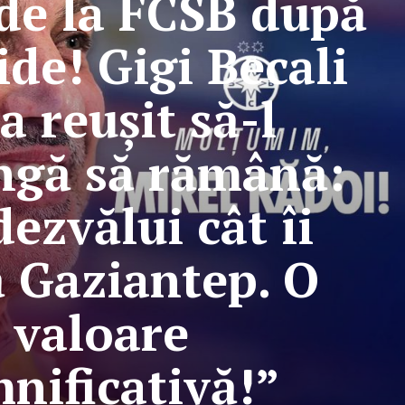
 de la FCSB după
ide! Gigi Becali
a reușit să-l
ngă să rămână:
dezvălui cât îi
ă Gaziantep. O
valoare
nificativă!”