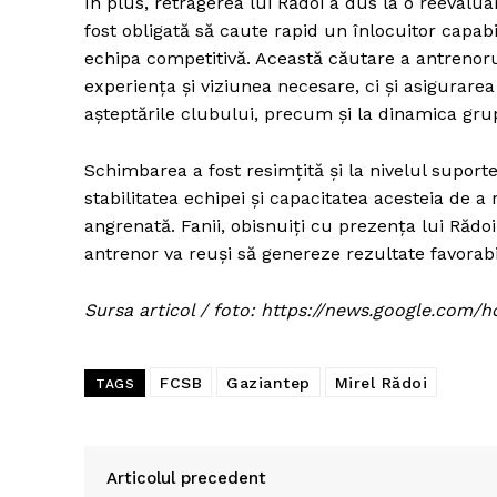
În plus, retragerea lui Rădoi a dus la o reevalu
fost obligată să caute rapid un înlocuitor capab
echipa competitivă. Această căutare a antrenoru
experiența și viziunea necesare, ci și asigurare
așteptările clubului, precum și la dinamica grup
Schimbarea a fost resimțită și la nivelul suporter
stabilitatea echipei și capacitatea acesteia de 
angrenată. Fanii, obisnuiți cu prezența lui Răd
antrenor va reuși să genereze rezultate favorabil
Sursa articol / foto: https://news.google.c
FCSB
Gaziantep
Mirel Rădoi
TAGS
Articolul precedent