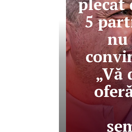
plecat
5 part
nu 
convi
„Vă 
ofer
sem