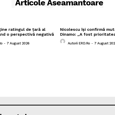
NOUTATI
Articole Aseamantoare
ne ratingul de țară al
Nicolescu își confirmă mut
ând o perspectivă negativă
Dinamo: „A fost prioritate
ro
-
7 August 2026
Autorii ERD.ro
-
7 August 20