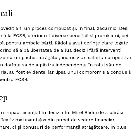
cali
dovedit a fi un proces complicat și, în final, zadarnic. Deși
ă la FCSB, oferindu-i diverse beneficii și promisiuni, cei
il pentru ambele părți. Rădoi a avut cerințe clare legate
orind să aibă libertatea de a lua decizii fără intervenții
rezenta un pachet atrăgător, inclusiv un salariu competitiv 
în dorința sa de a păstra independența în rolul său de
erial au fost evidente, iar lipsa unui compromis a condus l
 pentru FCSB.
tep
n impact esențial în decizia lui Mirel Rădoi de a părăsi
icativ mai avantajos din punct de vedere financiar,
mare, ci și bonusuri de performanță atrăgătoare. În plus,