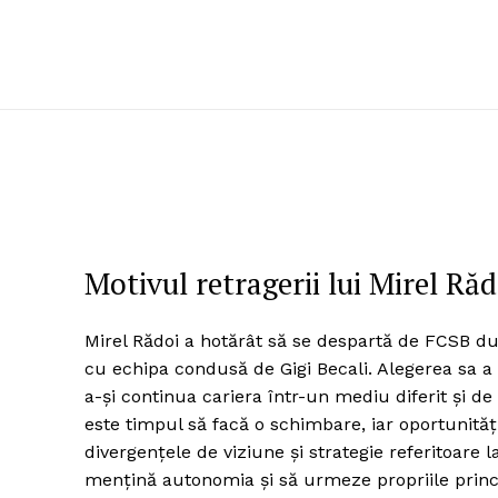
Motivul retragerii lui Mirel Răd
Mirel Rădoi a hotărât să se despartă de FCSB du
cu echipa condusă de Gigi Becali. Alegerea sa a 
a-și continua cariera într-un mediu diferit și d
este timpul să facă o schimbare, iar oportunități
divergențele de viziune și strategie referitoare l
mențină autonomia și să urmeze propriile princi