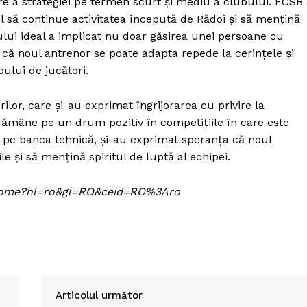
are a strategiei pe termen scurt și mediu a clubului. FCSB
il să continue activitatea începută de Rădoi și să mențină
lui ideal a implicat nu doar găsirea unei persoane cu
a că noul antrenor se poate adapta repede la cerințele și
ului de jucători.
ilor, care și-au exprimat îngrijorarea cu privire la
a rămâne pe un drum pozitiv în competițiile în care este
oi pe banca tehnică, și-au exprimat speranța că noul
e și să mențină spiritul de luptă al echipei.
om/home?hl=ro&gl=RO&ceid=RO%3Aro
Articolul următor