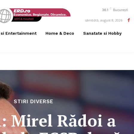
C
36.1
București
sâmbătă, august 8, 2026
 si Entertainment
Home & Deco
Sanatate si Hobby
STIRI DIVERSE
l: Mirel Rădoi a