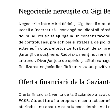
Negocierile nereușite cu Gigi Be
Negocierile între Mirel Rădoi și Gigi Becali s-au 
Becali a încercat să-l convingă pe Rădoi să rămân
doi nu au reușit să ajungă la un consens favorab
de controlul asupra echipei și strategia de joc, d
externe. În ciuda eforturilor lui Becali de a-i p
garanții de susținere, Rădoi s-a menținut ferm 
antrenor. Divergențele de opinie și stilul manag
finalizarea negocierilor fără un rezultat pozitiv
Oferta financiară de la Gazian
Oferta financiară venită de la Gaziantep a avut u
FCSB. Clubul turc i-a propus un contract semnif
oferindu-i nu doar un salariu considerabil mai 