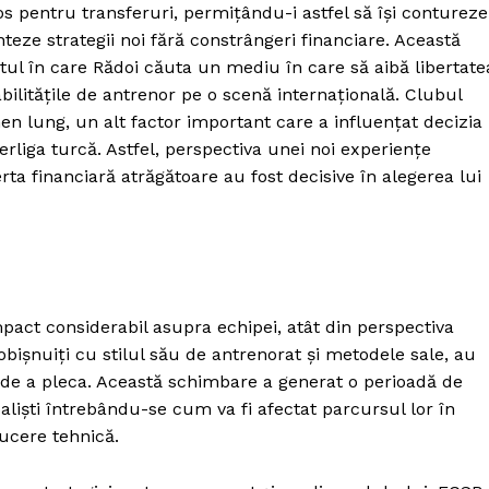
s pentru transferuri, permițându-i astfel să își contureze
teze strategii noi fără constrângeri financiare. Această
xtul în care Rădoi căuta un mediu în care să aibă libertate
bilitățile de antrenor pe o scenă internațională. Clubul
rmen lung, un alt factor important care a influențat decizia
liga turcă. Astfel, perspectiva unei noi experiențe
rta financiară atrăgătoare au fost decisive în alegerea lui
pact considerabil asupra echipei, atât din perspectiva
 obișnuiți cu stilul său de antrenorat și metodele sale, au
ă de a pleca. Această schimbare a generat o perioadă de
baliști întrebându-se cum va fi afectat parcursul lor în
ducere tehnică.