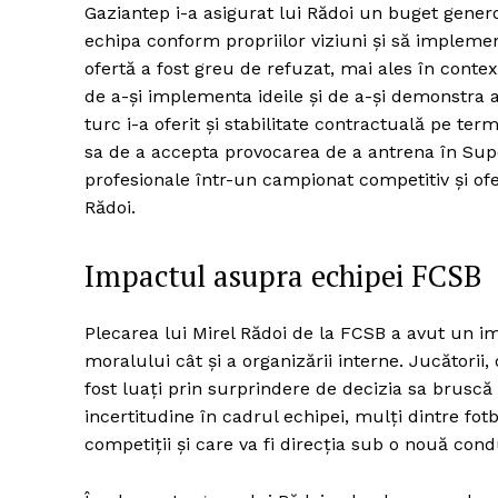
Gaziantep i-a asigurat lui Rădoi un buget genero
echipa conform propriilor viziuni și să implemen
ofertă a fost greu de refuzat, mai ales în conte
de a-și implementa ideile și de a-și demonstra a
turc i-a oferit și stabilitate contractuală pe te
sa de a accepta provocarea de a antrena în Super
profesionale într-un campionat competitiv și ofe
Rădoi.
Impactul asupra echipei FCSB
Plecarea lui Mirel Rădoi de la FCSB a avut un im
moralului cât și a organizării interne. Jucătorii,
fost luați prin surprindere de decizia sa brusc
incertitudine în cadrul echipei, mulți dintre fot
competiții și care va fi direcția sub o nouă con