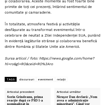
și colaborarea. Aceste momente au fost foarte bine
primite de toți cei prezenți, întărind sentimentul de
comunitate și camaraderie.
În totalitate, atmosfera festivă și activitățile
desfășurate au transformat evenimentul într-o
celebrare de neuitat a Zilei Independenței SUA, punând
în evidență legăturile strânse și colaborarea benefică
dintre România și Statele Unite ale Americii.
Sursa articol / foto: https://news.google.com/home?
hl=ro&gl=RO&ceid=RO%3Aro
TAGS
discursuri
eveniment
relații
Articolul precedent
Articolul următor
Sorin Grindeanu, prima
Nicușor Dan declară: „Vom
reacție după ce PSD l-a
avea o administrație
nominalizat în
minoritară”. Când vor