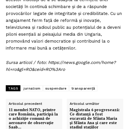
societăți în continuă schimbare și de a răspunde
provocărilor legate de integritate și credibilitate. Cu un
angajament ferm față de reformă și inovație,
televiziunea și radioul public au potențialul de a deveni
piloni esențiali ai peisajului media din Ungaria,
promovând valori democratice și contribuind la o
informare mai bună a cetățenilor.
Sursa articol / foto: https://news.google.com/home?
hl=ro&gl=RO&ceid=RO%3Aro
TAGS
jurnalism
suspendare
transparență
Articolul precedent
Articolul următor
11 membri NATO, printre
Magistrala 6 progresează:
care România, participă la
Ce distanță a fost
o achiziție comună de
excavată de Sfânta Maria
aeronave de observație
și Sfânta Ana și care este
Saab…
stadiul stațiilor