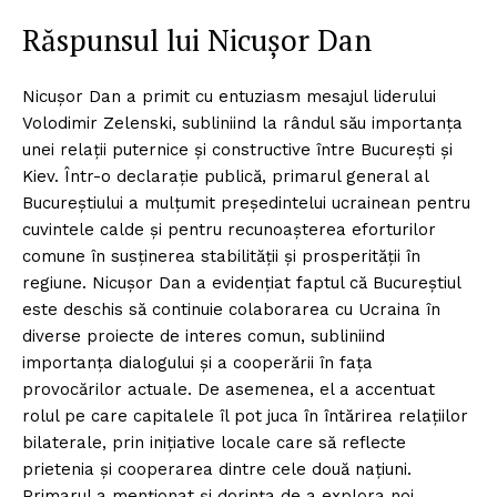
Răspunsul lui Nicușor Dan
Nicușor Dan a primit cu entuziasm mesajul liderului
Volodimir Zelenski, subliniind la rândul său importanța
unei relații puternice și constructive între București și
Kiev. Într-o declarație publică, primarul general al
Bucureștiului a mulțumit președintelui ucrainean pentru
cuvintele calde și pentru recunoașterea eforturilor
comune în susținerea stabilității și prosperității în
regiune. Nicușor Dan a evidențiat faptul că Bucureștiul
este deschis să continuie colaborarea cu Ucraina în
diverse proiecte de interes comun, subliniind
importanța dialogului și a cooperării în fața
provocărilor actuale. De asemenea, el a accentuat
rolul pe care capitalele îl pot juca în întărirea relațiilor
bilaterale, prin inițiative locale care să reflecte
prietenia și cooperarea dintre cele două națiuni.
Primarul a menționat și dorința de a explora noi