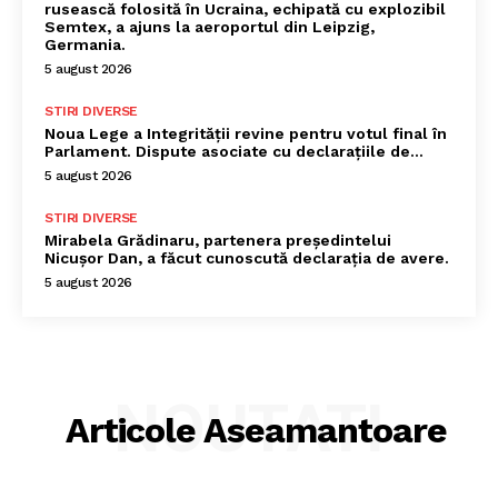
rusească folosită în Ucraina, echipată cu explozibil
Semtex, a ajuns la aeroportul din Leipzig,
Germania.
5 august 2026
STIRI DIVERSE
Noua Lege a Integrității revine pentru votul final în
Parlament. Dispute asociate cu declarațiile de…
5 august 2026
STIRI DIVERSE
Mirabela Grădinaru, partenera președintelui
Nicușor Dan, a făcut cunoscută declarația de avere.
5 august 2026
NOUTATI
Articole Aseamantoare