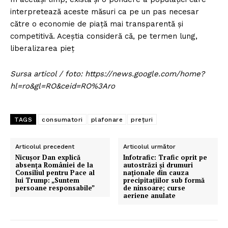
interpretează aceste măsuri ca pe un pas necesar
către o economie de piață mai transparentă și
competitivă. Aceștia consideră că, pe termen lung,
liberalizarea pieț
Sursa articol / foto: https://news.google.com/home?
hl=ro&gl=RO&ceid=RO%3Aro
TAGS
consumatori
plafonare
prețuri
Articolul precedent
Articolul următor
Nicușor Dan explică
Infotrafic: Trafic oprit pe
absența României de la
autostrăzi și drumuri
Consiliul pentru Pace al
naționale din cauza
lui Trump: „Suntem
precipitațiilor sub formă
persoane responsabile”
de ninsoare; curse
aeriene anulate