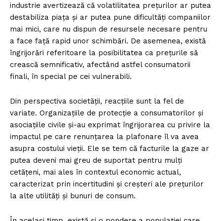
industrie avertizează că volatilitatea prețurilor ar putea
destabiliza piața și ar putea pune dificultăți companiilor
mai mici, care nu dispun de resursele necesare pentru
a face față rapid unor schimbări. De asemenea, există
îngrijorări referitoare la posibilitatea ca prețurile să
crească semnificativ, afectând astfel consumatorii
finali, în special pe cei vulnerabili.
Din perspectiva societății, reacțiile sunt la fel de
variate. Organizațiile de protecție a consumatorilor și
asociațiile civile și-au exprimat îngrijorarea cu privire la
impactul pe care renunțarea la plafonare îl va avea
asupra costului vieții. Ele se tem că facturile la gaze ar
putea deveni mai greu de suportat pentru mulți
cetățeni, mai ales în contextul economic actual,
caracterizat prin incertitudini și creșteri ale prețurilor
la alte utilități și bunuri de consum.
În același timp, există și o pondere a populației care