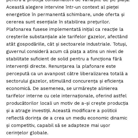
Această alegere intervine într-un context al pieței
energetice în permanentă schimbare, unde oferta și
cererea sunt esențiale în stabilirea prețurilor.
Plafonarea fusese implementată inițial ca reacție la
creșterile substanțiale ale tarifelor gazelor, afectând
atât gospodăriile, cât și sectoarele industriale. Totuși,
guvernul consideră acum că piața a atins un nivel de
stabilitate suficient de solid pentru a funcționa fără
intervenții directe. Renunțarea la plafonare este
percepută ca un avanpost către liberalizarea totală a
sectorului gazelor, stimulând concurența și eficiența
economică. De asemenea, se urmărește alinierea
tarifelor interne cu cele internaționale, oferind astfel
producătorilor locali un motiv de a-și crește producția
și a atrage investiții. Această modificare a politicii
reflectă dorința de a crea un mediu economic dinamic
și competitiv, capabil să se adapteze mai ușor
cerințelor globale.